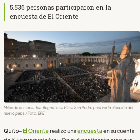
5.536 personas participaron en la
encuesta de El Oriente
Miles de personas han llegado a la Plaza San Pedro para ver la elección del
nuevo papa / Foto: EFE
Quito-
El Oriente
realizó una
encuesta
en su cuenta
de X. La pregunta fue: ¿De qué continente cree que