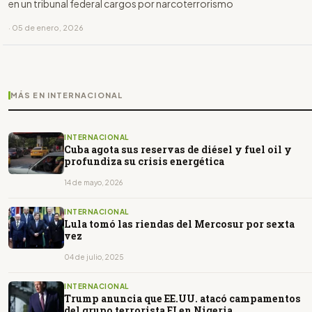
en un tribunal federal cargos por narcoterrorismo
· 05 de enero, 2026
MÁS EN INTERNACIONAL
INTERNACIONAL
Cuba agota sus reservas de diésel y fuel oil y
profundiza su crisis energética
14 de mayo, 2026
INTERNACIONAL
Lula tomó las riendas del Mercosur por sexta
vez
04 de julio, 2025
INTERNACIONAL
Trump anuncia que EE.UU. atacó campamentos
del grupo terrorista EI en Nigeria