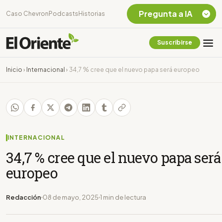
Pregunta a IA
Caso Chevron
Podcasts
Historias
Suscribirse
Quiero Información
sobre el Caso
Inicio
›
Internacional
›
34,7 % cree que el nuevo papa será europeo
Chevron Ecuador
Listar destinos
turísticos de la
Amazonia Ecuatoriana
¿En que consiste la
tasa minera que rige en
INTERNACIONAL
Ecuador?
34,7 % cree que el nuevo papa será
europeo
Redacción
08 de mayo, 2025
1 min de lectura