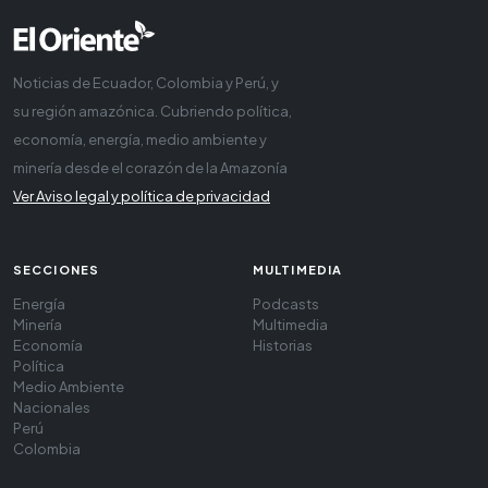
Noticias de Ecuador, Colombia y Perú, y
su región amazónica. Cubriendo política,
economía, energía, medio ambiente y
minería desde el corazón de la Amazonía
Ver Aviso legal y política de privacidad
SECCIONES
MULTIMEDIA
Energía
Podcasts
Minería
Multimedia
Economía
Historias
Política
Medio Ambiente
Nacionales
Perú
Colombia