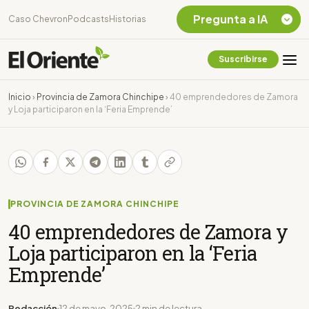
Pregunta a IA
Caso Chevron
Podcasts
Historias
Suscribirse
Quiero Información
sobre el Caso
Inicio
›
Provincia de Zamora Chinchipe
›
40 emprendedores de Zamora
Chevron Ecuador
y Loja participaron en la ‘Feria Emprende’
Listar destinos
turísticos de la
Amazonia Ecuatoriana
¿En que consiste la
tasa minera que rige en
Ecuador?
PROVINCIA DE ZAMORA CHINCHIPE
40 emprendedores de Zamora y
Loja participaron en la ‘Feria
Emprende’
Redacción
12 de mayo, 2025
2 min de lectura