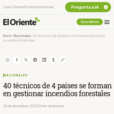
Pregunta a IA
Caso Chevron
Podcasts
Historias
Suscribirse
Quiero Información
sobre el Caso
Inicio
›
Nacionales
›
40 técnicos de 4 países se forman en gestionar
Chevron Ecuador
incendios forestales
Listar destinos
turísticos de la
Amazonia Ecuatoriana
¿En que consiste la
tasa minera que rige en
Ecuador?
NACIONALES
40 técnicos de 4 países se forman
en gestionar incendios forestales
12 de diciembre, 2023
2 min de lectura