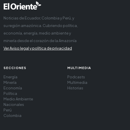
Noticias de Ecuador, Colombia y Perú, y
su región amazónica. Cubriendo política,
economía, energía, medio ambiente y
minería desde el corazón de la Amazonía
Ver Aviso legal y política de privacidad
SECCIONES
MULTIMEDIA
Energía
Podcasts
Minería
Multimedia
Economía
Historias
Política
Medio Ambiente
Nacionales
Perú
Colombia