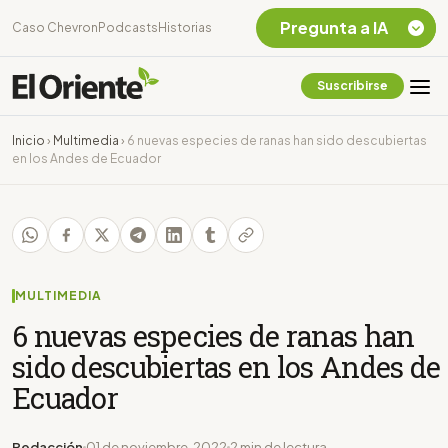
Pregunta a IA
Caso Chevron
Podcasts
Historias
Suscribirse
Quiero Información
sobre el Caso
Inicio
›
Multimedia
›
6 nuevas especies de ranas han sido descubiertas
Chevron Ecuador
en los Andes de Ecuador
Listar destinos
turísticos de la
Amazonia Ecuatoriana
¿En que consiste la
tasa minera que rige en
Ecuador?
MULTIMEDIA
6 nuevas especies de ranas han
sido descubiertas en los Andes de
Ecuador
Redacción
01 de noviembre, 2022
2 min de lectura