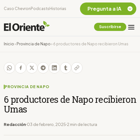
Pregunta a IA
Caso Chevron
Podcasts
Historias
Suscribirse
Quiero Información
sobre el Caso
Inicio
›
Provincia de Napo
›
6 productores de Napo recibieron Umas
Chevron Ecuador
Listar destinos
turísticos de la
Amazonia Ecuatoriana
¿En que consiste la
tasa minera que rige en
PROVINCIA DE NAPO
Ecuador?
6 productores de Napo recibieron
Umas
Redacción
03 de febrero, 2025
2 min de lectura