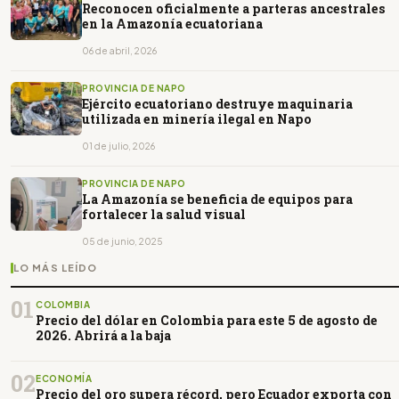
Reconocen oficialmente a parteras ancestrales
en la Amazonía ecuatoriana
06 de abril, 2026
PROVINCIA DE NAPO
Ejército ecuatoriano destruye maquinaria
utilizada en minería ilegal en Napo
01 de julio, 2026
PROVINCIA DE NAPO
La Amazonía se beneficia de equipos para
fortalecer la salud visual
05 de junio, 2025
LO MÁS LEÍDO
01
COLOMBIA
Precio del dólar en Colombia para este 5 de agosto de
2026. Abrirá a la baja
02
ECONOMÍA
Precio del oro supera récord, pero Ecuador exporta con