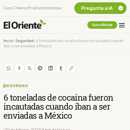
Pregunta a IA
Caso Chevron
Podcasts
Historias
Suscribirse
Quiero Información
sobre el Caso
Inicio
›
Seguridad
›
6 toneladas de cocaína fueron incautadas cuando
Chevron Ecuador
iban a ser enviadas a México
Listar destinos
turísticos de la
Amazonia Ecuatoriana
¿En que consiste la
tasa minera que rige en
Ecuador?
SEGURIDAD
6 toneladas de cocaína fueron
incautadas cuando iban a ser
enviadas a México
20 de febrero, 2024
3 min de lectura