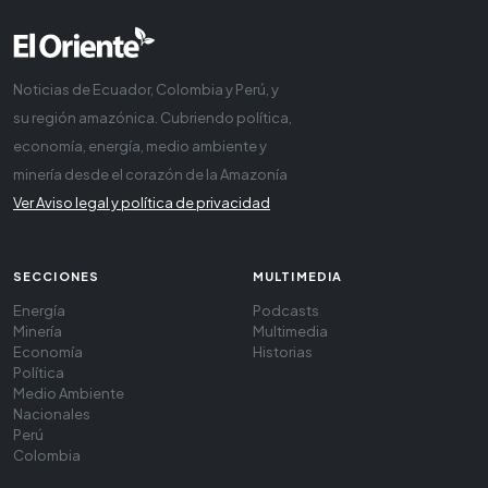
Noticias de Ecuador, Colombia y Perú, y
su región amazónica. Cubriendo política,
economía, energía, medio ambiente y
minería desde el corazón de la Amazonía
Ver Aviso legal y política de privacidad
SECCIONES
MULTIMEDIA
Energía
Podcasts
Minería
Multimedia
Economía
Historias
Política
Medio Ambiente
Nacionales
Perú
Colombia