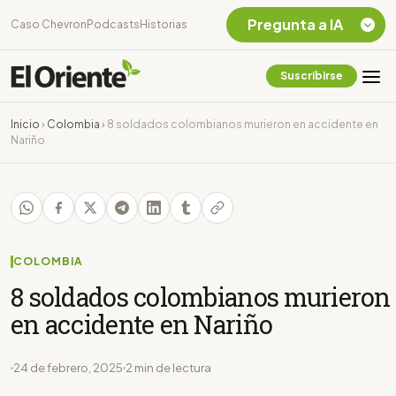
Pregunta a IA
Caso Chevron
Podcasts
Historias
Suscribirse
Quiero Información
sobre el Caso
Inicio
›
Colombia
›
8 soldados colombianos murieron en accidente en
Chevron Ecuador
Nariño
Listar destinos
turísticos de la
Amazonia Ecuatoriana
¿En que consiste la
tasa minera que rige en
Ecuador?
COLOMBIA
8 soldados colombianos murieron
en accidente en Nariño
24 de febrero, 2025
2 min de lectura