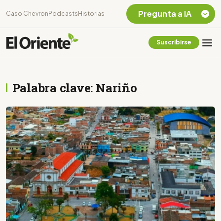
Pregunta a IA
Caso Chevron
Podcasts
Historias
Suscribirse
Quiero Información
sobre el Caso
Chevron Ecuador
Palabra clave: Nariño
Listar destinos
turísticos de la
Amazonia Ecuatoriana
¿En que consiste la
tasa minera que rige en
Ecuador?