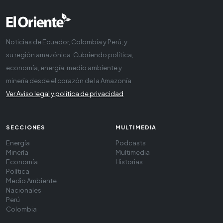
Noticias de Ecuador, Colombia y Perú, y
su región amazónica. Cubriendo política,
economía, energía, medio ambiente y
minería desde el corazón de la Amazonía
Ver Aviso legal y política de privacidad
SECCIONES
MULTIMEDIA
Energía
Podcasts
Minería
Multimedia
Economía
Historias
Política
Medio Ambiente
Nacionales
Perú
Colombia