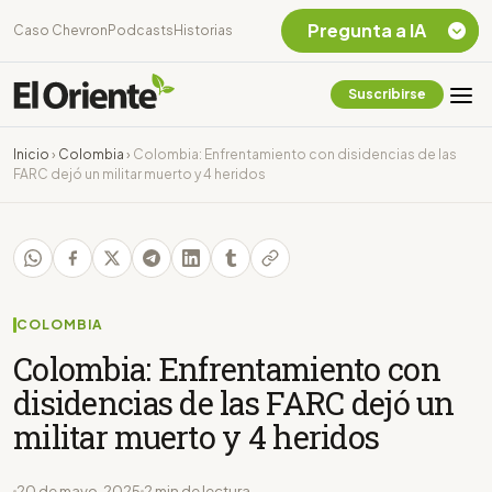
Pregunta a IA
Caso Chevron
Podcasts
Historias
Suscribirse
Quiero Información
sobre el Caso
Inicio
›
Colombia
›
Colombia: Enfrentamiento con disidencias de las
Chevron Ecuador
FARC dejó un militar muerto y 4 heridos
Listar destinos
turísticos de la
Amazonia Ecuatoriana
¿En que consiste la
tasa minera que rige en
Ecuador?
COLOMBIA
Colombia: Enfrentamiento con
disidencias de las FARC dejó un
militar muerto y 4 heridos
20 de mayo, 2025
2 min de lectura