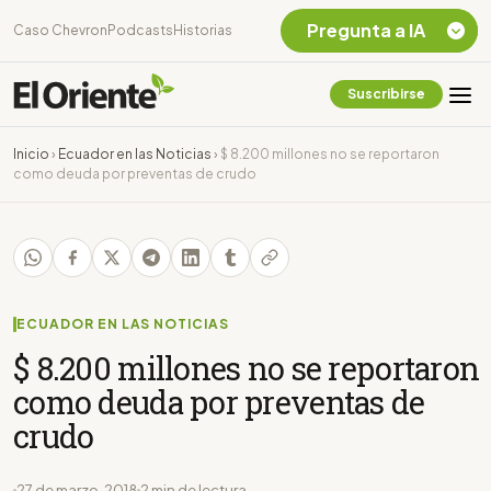
Pregunta a IA
Caso Chevron
Podcasts
Historias
Suscribirse
Quiero Información
sobre el Caso
Inicio
›
Ecuador en las Noticias
›
$ 8.200 millones no se reportaron
Chevron Ecuador
como deuda por preventas de crudo
Listar destinos
turísticos de la
Amazonia Ecuatoriana
¿En que consiste la
tasa minera que rige en
Ecuador?
ECUADOR EN LAS NOTICIAS
$ 8.200 millones no se reportaron
como deuda por preventas de
crudo
27 de marzo, 2018
2 min de lectura