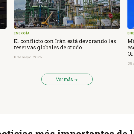
ENERGÍA
EN
El conflicto con Irán está devorando las
Mi
reservas globales de crudo
es
O
11 de mayo, 2026
05 
Ver más
noticias más importantes de