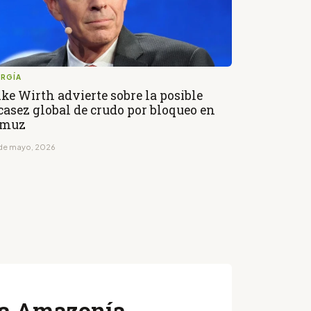
ERGÍA
ke Wirth advierte sobre la posible
casez global de crudo por bloqueo en
rmuz
de mayo, 2026
 la Amazonía