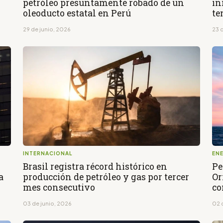
petróleo presuntamente robado de un
in
oleoducto estatal en Perú
te
29 de junio, 2026
23 
INTERNACIONAL
EN
Brasil registra récord histórico en
Pe
a
producción de petróleo y gas por tercer
Or
mes consecutivo
co
03 de junio, 2026
02 