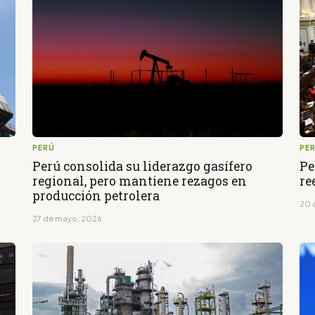
PERÚ
PE
Perú consolida su liderazgo gasífero
Pe
regional, pero mantiene rezagos en
re
producción petrolera
20 
27 de mayo, 2026