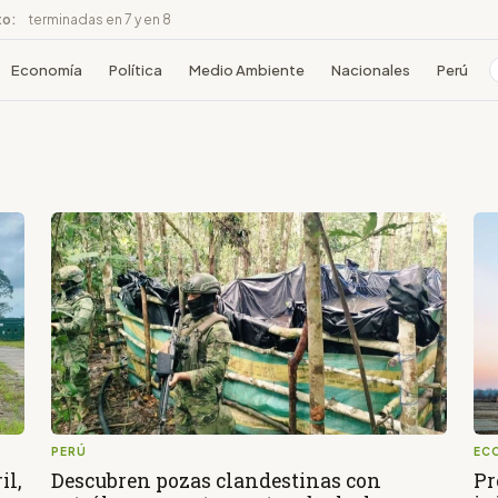
to:
terminadas en 7 y en 8
Economía
Política
Medio Ambiente
Nacionales
Perú
PERÚ
EC
il,
Descubren pozas clandestinas con
Pr