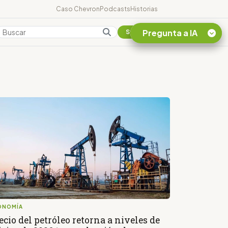
Caso Chevron
Podcasts
Historias
Pregunta a IA
Colombia
Suscribirse
Quiero Información
sobre el Caso
Chevron Ecuador
Listar destinos
turísticos de la
Amazonia Ecuatoriana
¿En que consiste la
tasa minera que rige en
Ecuador?
ONOMÍA
ecio del petróleo retorna a niveles de