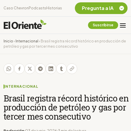
Pregunta a IA
Caso Chevron
Podcasts
Historias
Suscribirse
Quiero Información
sobre el Caso
Inicio
›
Internacional
›
Brasil registra récord histórico en producción de
Chevron Ecuador
petróleo y gas por tercer mes consecutivo
Listar destinos
turísticos de la
Amazonia Ecuatoriana
¿En que consiste la
tasa minera que rige en
Ecuador?
INTERNACIONAL
Brasil registra récord histórico en
producción de petróleo y gas por
tercer mes consecutivo
Redacción
03 de junio, 2026
3 min de lectura