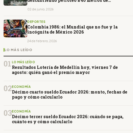
descubriendo petróleo a 40 metros de
profundidad en Brasil
02 de junio, 2026
DEPORTES
Colombia 1986: el Mundial que no fue y la
incógnita de México 2026
24 de febrero, 2026
LO MÁS LEÍDO
01
LO MÁS LEÍDO
Resultados Lotería de Medellín hoy, viernes 7 de
agosto: quién ganó el premio mayor
02
ECONOMÍA
Décimo cuarto sueldo Ecuador 2026: monto, fechas de
pago y cómo calcularlo
03
ECONOMÍA
Décimo tercer sueldo Ecuador 2026: cuándo se paga,
cuánto es y cómo calcularlo