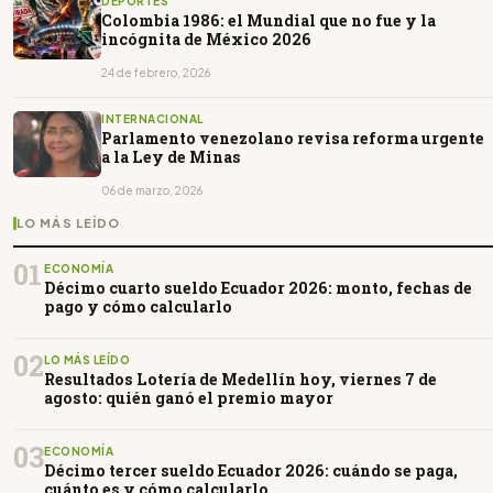
DEPORTES
Colombia 1986: el Mundial que no fue y la
incógnita de México 2026
24 de febrero, 2026
INTERNACIONAL
Parlamento venezolano revisa reforma urgente
a la Ley de Minas
06 de marzo, 2026
LO MÁS LEÍDO
01
ECONOMÍA
Décimo cuarto sueldo Ecuador 2026: monto, fechas de
pago y cómo calcularlo
02
LO MÁS LEÍDO
Resultados Lotería de Medellín hoy, viernes 7 de
agosto: quién ganó el premio mayor
03
ECONOMÍA
Décimo tercer sueldo Ecuador 2026: cuándo se paga,
cuánto es y cómo calcularlo