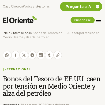
Pregunta a IA
Caso Chevron
Podcasts
Historias
Suscribirse
Quiero Información
sobre el Caso
Inicio
›
Internacional
›
Bonos del Tesoro de EE.UU. caen por tensión en
Chevron Ecuador
Medio Oriente y alza del petróleo
Listar destinos
turísticos de la
Amazonia Ecuatoriana
¿En que consiste la
tasa minera que rige en
Ecuador?
INTERNACIONAL
Bonos del Tesoro de EE.UU. caen
por tensión en Medio Oriente y
alza del petróleo
Redacción
28 de mayo, 2026
2 min de lectura