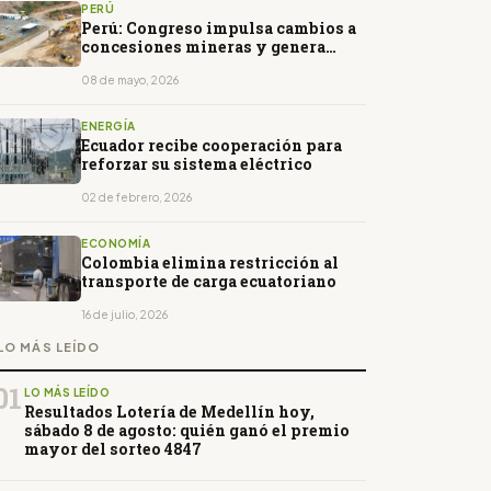
PERÚ
Perú: Congreso impulsa cambios a
concesiones mineras y genera
alarma en el sector
08 de mayo, 2026
ENERGÍA
Ecuador recibe cooperación para
reforzar su sistema eléctrico
02 de febrero, 2026
ECONOMÍA
Colombia elimina restricción al
transporte de carga ecuatoriano
16 de julio, 2026
LO MÁS LEÍDO
01
LO MÁS LEÍDO
Resultados Lotería de Medellín hoy,
sábado 8 de agosto: quién ganó el premio
mayor del sorteo 4847