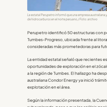
La estatal Perupetro informó que una empresa australiana y
de hidrocarburos en el norte peruano./ Foto: archivo
Perupetro identificó 50 estructuras con p
Tumbes-Progreso, ubicada frente al litoral
consideradas más prometedoras para futur
La entidad estatal señaló que recientes 
oportunidades de exploración en el zóca
a la región de Tumbes. El hallazgo ha des
australiana Condor Energy ya inició trámi
explotación en el área.
Según la información presentada, la Cue
subexplorada, pese a que los análisis geo