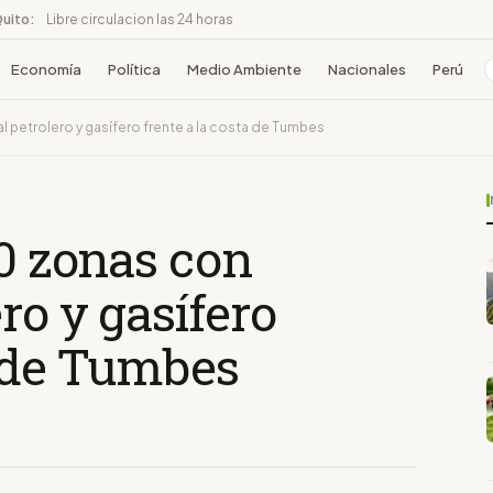
Quito:
Libre circulacion las 24 horas
Economía
Política
Medio Ambiente
Nacionales
Perú
l petrolero y gasífero frente a la costa de Tumbes
50 zonas con
ro y gasífero
a de Tumbes