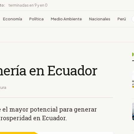
ito:
terminadas en 9 y en 0
Economía
Política
Medio Ambiente
Nacionales
Perú
nería en Ecuador
tura
e el mayor potencial para generar
prosperidad en Ecuador.