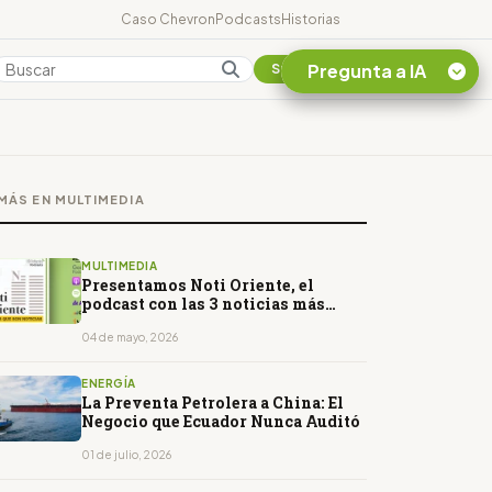
Caso Chevron
Podcasts
Historias
Pregunta a IA
Colombia
Suscribirse
Quiero Información
sobre el Caso
MÁS EN MULTIMEDIA
Chevron Ecuador
Listar destinos
turísticos de la
MULTIMEDIA
Amazonia Ecuatoriana
Presentamos Noti Oriente, el
podcast con las 3 noticias más
¿En que consiste la
importantes de la semana en la
tasa minera que rige en
Amazonía de Ecuador, en un
04 de mayo, 2026
Ecuador?
minuto.
ENERGÍA
La Preventa Petrolera a China: El
Negocio que Ecuador Nunca Auditó
01 de julio, 2026