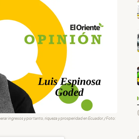
nerar ingresos y por tanto, riqueza y prosperidad en Ecuador./ Foto: