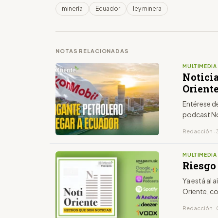
minería
Ecuador
ley minera
NOTAS RELACIONADAS
MULTIMEDIA
Notici
Oriente
Entérese de
podcast No
Redacción · 
MULTIMEDIA
Riesgo
Ya está al 
Oriente, c
Redacción · 