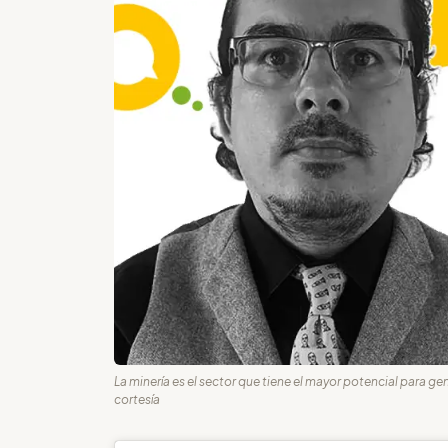
La minería es el sector que tiene el mayor potencial para ge
cortesía