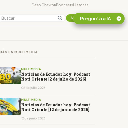
Caso Chevron
Podcasts
Historias
Pregunta a IA
Colombia
Suscribirse
Quiero Información
sobre el Caso
MÁS EN MULTIMEDIA
Chevron Ecuador
Listar destinos
turísticos de la
MULTIMEDIA
Amazonia Ecuatoriana
Noticias de Ecuador hoy. Podcast
Noti Oriente [2 de julio de 2026]
¿En que consiste la
tasa minera que rige en
02 de julio, 2026
Ecuador?
MULTIMEDIA
Noticias de Ecuador hoy. Podcast
Noti Oriente [12 de junio de 2026]
12 de junio, 2026