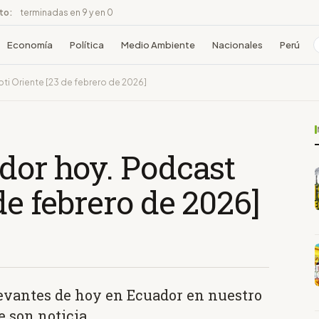
ito:
terminadas en 9 y en 0
Economía
Política
Medio Ambiente
Nacionales
Perú
ti Oriente [23 de febrero de 2026]
dor hoy. Podcast
de febrero de 2026]
levantes de hoy en Ecuador en nuestro
 son noticia.