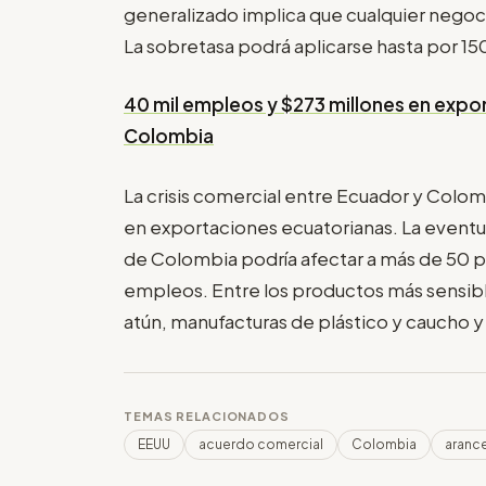
generalizado implica que cualquier negoc
La sobretasa podrá aplicarse hasta por 150
40 mil empleos y $273 millones en expor
Colombia
La crisis comercial entre Ecuador y Colo
en exportaciones ecuatorianas. La eventua
de Colombia podría afectar a más de 50 
empleos. Entre los productos más sensibl
atún, manufacturas de plástico y caucho y
TEMAS RELACIONADOS
EEUU
acuerdo comercial
Colombia
aranc