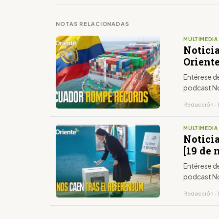
NOTAS RELACIONADAS
MULTIMEDIA
Notici
Oriente
Entérese de
podcast No
Redacción · 
MULTIMEDIA
Noticia
[19 de 
Entérese de
podcast No
Redacción · 