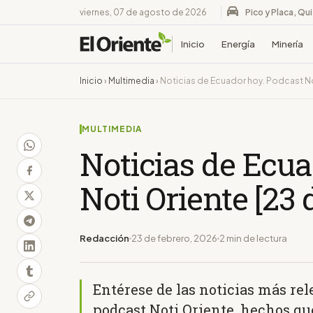
viernes, 07 de agosto de 2026
Pico y Placa, Qu
Inicio
Energía
Minería
Inicio
›
Multimedia
›
Noticias de Ecuador hoy. Podcast No
MULTIMEDIA
Noticias de Ecua
Noti Oriente [23 
Redacción
23 de febrero, 2026
2 min de lectura
Entérese de las noticias más re
podcast Noti Oriente, hechos que