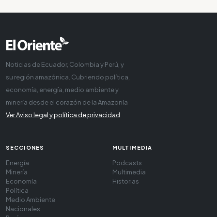
Noticias de Ecuador, Colombia y Perú, y
su región amazónica. Cubriendo política,
economía, energía, medio ambiente y
minería desde el corazón de la Amazonía
Ver Aviso legal y política de privacidad
SECCIONES
MULTIMEDIA
Energía
Podcasts
Minería
Multimedia
Economía
Historias
Política
Medio Ambiente
Nacionales