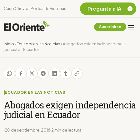
Pregunta a IA
Caso Chevron
Podcasts
Historias
Suscribirse
Quiero Información
sobre el Caso
Inicio
›
Ecuador en las Noticias
›
Abogados exigen independencia
Chevron Ecuador
judicial en Ecuador
Listar destinos
turísticos de la
Amazonia Ecuatoriana
¿En que consiste la
tasa minera que rige en
Ecuador?
ECUADOR EN LAS NOTICIAS
Abogados exigen independencia
judicial en Ecuador
20 de septiembre, 2018
2 min de lectura