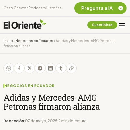
Pregunta a IA
Caso Chevron
Podcasts
Historias
Suscribirse
Quiero Información
sobre el Caso
Inicio
›
Negocios en Ecuador
›
Adidas y Mercedes-AMG Petronas
Chevron Ecuador
firmaron alianza
Listar destinos
turísticos de la
Amazonia Ecuatoriana
¿En que consiste la
tasa minera que rige en
Ecuador?
NEGOCIOS EN ECUADOR
Adidas y Mercedes-AMG
Petronas firmaron alianza
Redacción
07 de mayo, 2025
2 min de lectura