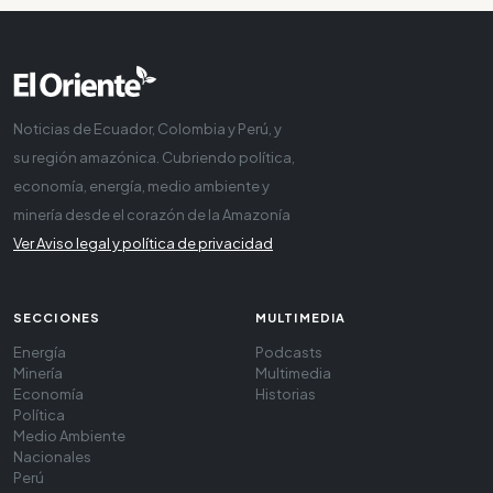
Noticias de Ecuador, Colombia y Perú, y
su región amazónica. Cubriendo política,
economía, energía, medio ambiente y
minería desde el corazón de la Amazonía
Ver Aviso legal y política de privacidad
SECCIONES
MULTIMEDIA
Energía
Podcasts
Minería
Multimedia
Economía
Historias
Política
Medio Ambiente
Nacionales
Perú