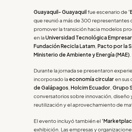
Guayaquil-
Guayaquil
fue escenario de
‘
que reunió a más de 300 representantes d
promover la transición hacia modelos prod
en la
Universidad Tecnológica Empresari
Fundación Recicla Latam
,
Pacto por la 
Ministerio de Ambiente y Energía (MAE)
.
Durante la jornada se presentaron experi
incorporado la
economía circular
en sus 
de Galápagos
,
Holcim Ecuador
,
Grupo 
conversatorios sobre innovación, diseño y
reutilización y el aprovechamiento de mat
El evento incluyó también el
‘Marketplac
exhibición. Las empresas y organizacion