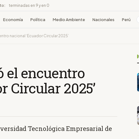
ito:
terminadas en 9 y en 0
Economía
Política
Medio Ambiente
Nacionales
Perú
ntro nacional ‘Ecuador Circular 2025’
ó el encuentro
r Circular 2025’
niversidad Tecnológica Empresarial de