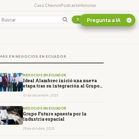
Caso Chevron
Podcasts
Historias
Pregunta a IA
Colombia
Suscribirse
Quiero Información
sobre el Caso
MÁS EN NEGOCIOS EN ECUADOR
Chevron Ecuador
Listar destinos
turísticos de la
NEGOCIOS EN ECUADOR
Amazonia Ecuatoriana
Ideal Alambrec inició una nueva
etapa tras su integración al Grupo
¿En que consiste la
AG
tasa minera que rige en
01 de diciembre, 2025
Ecuador?
NEGOCIOS EN ECUADOR
Grupo Futuro apuesta por la
industria espacial
29 de octubre, 2025