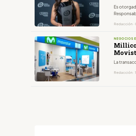
Es otorgad
Responsabi
Redacción · 
NEGOCIOS 
Millic
Movist
La transacc
Redacción · 