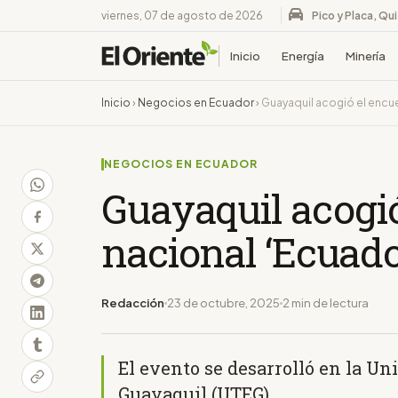
viernes, 07 de agosto de 2026
Pico y Placa, Qu
Inicio
Energía
Minería
Inicio
›
Negocios en Ecuador
›
Guayaquil acogió el encue
NEGOCIOS EN ECUADOR
Guayaquil acogi
nacional ‘Ecuado
Redacción
23 de octubre, 2025
2 min de lectura
El evento se desarrolló en la U
Guayaquil (UTEG)