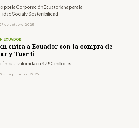
o por la Corporación Ecuatoriana para la
lidad Social y Sostenibilidad
07 de octubre, 2025
EN ECUADOR
om entra a Ecuador con la compra de
ar y Tuenti
ión está valorada en $ 380 millones
19 de septiembre, 2025