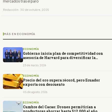
mercados tras el paro
Redacción · 30 de octubre, 2025
MÁS EN ECONOMÍA
ECONOMÍA
Gobierno inicia plan de competitividad con
asesoría de Harvard para diversificar la
economía
23 de marzo, 2026
ECONOMÍA
Precio del oro supera récord, pero Ecuador
exporta con descuento
05 de agosto, 2026
ECONOMÍA
Cumbre del Cacao: Drones permitirían a
productores ahorrar hasta $12.000 al año