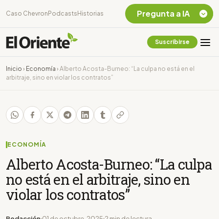
Pregunta a IA
Caso Chevron
Podcasts
Historias
Suscribirse
Quiero Información
sobre el Caso
Inicio
›
Economía
›
Alberto Acosta-Burneo: “La culpa no está en el
Chevron Ecuador
arbitraje, sino en violar los contratos”
Listar destinos
turísticos de la
Amazonia Ecuatoriana
¿En que consiste la
tasa minera que rige en
Ecuador?
ECONOMÍA
Alberto Acosta-Burneo: “La culpa
no está en el arbitraje, sino en
violar los contratos”
Redacción
01 de octubre, 2025
2 min de lectura