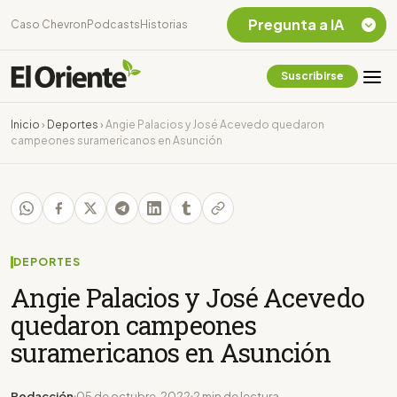
Pregunta a IA
Caso Chevron
Podcasts
Historias
Suscribirse
Quiero Información
sobre el Caso
Inicio
›
Deportes
›
Angie Palacios y José Acevedo quedaron
Chevron Ecuador
campeones suramericanos en Asunción
Listar destinos
turísticos de la
Amazonia Ecuatoriana
¿En que consiste la
tasa minera que rige en
Ecuador?
DEPORTES
Angie Palacios y José Acevedo
quedaron campeones
suramericanos en Asunción
Redacción
05 de octubre, 2022
2 min de lectura