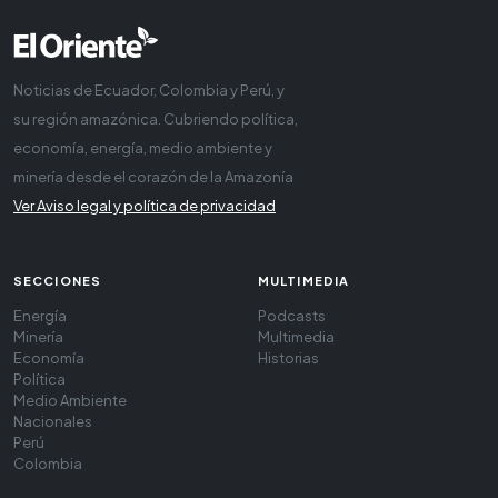
Noticias de Ecuador, Colombia y Perú, y
su región amazónica. Cubriendo política,
economía, energía, medio ambiente y
minería desde el corazón de la Amazonía
Ver Aviso legal y política de privacidad
SECCIONES
MULTIMEDIA
Energía
Podcasts
Minería
Multimedia
Economía
Historias
Política
Medio Ambiente
Nacionales
Perú
Colombia