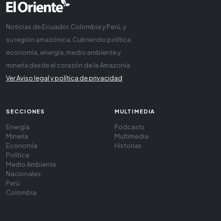
Noticias de Ecuador, Colombia y Perú, y
su región amazónica. Cubriendo política,
economía, energía, medio ambiente y
minería desde el corazón de la Amazonía
Ver Aviso legal y política de privacidad
SECCIONES
MULTIMEDIA
Energía
Podcasts
Minería
Multimedia
Economía
Historias
Política
Medio Ambiente
Nacionales
Perú
Colombia