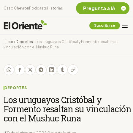
Pregunta a IA
Caso Chevron
Podcasts
Historias
Suscribirse
Quiero Información
sobre el Caso
Inicio
›
Deportes
›
Los uruguayos Cristóbal y Formento resaltan su
Chevron Ecuador
vinculación con el Mushuc Runa
Listar destinos
turísticos de la
Amazonia Ecuatoriana
¿En que consiste la
tasa minera que rige en
Ecuador?
DEPORTES
Los uruguayos Cristóbal y
Formento resaltan su vinculación
con el Mushuc Runa
30 de diciembre, 2024
2 min de lectura