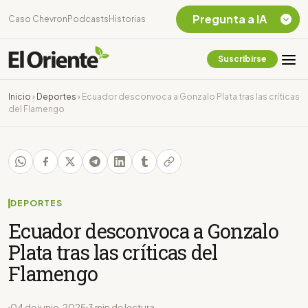
Pregunta a IA
Caso Chevron
Podcasts
Historias
Suscribirse
Quiero Información
sobre el Caso
Inicio
›
Deportes
›
Ecuador desconvoca a Gonzalo Plata tras las críticas
Chevron Ecuador
del Flamengo
Listar destinos
turísticos de la
Amazonia Ecuatoriana
¿En que consiste la
tasa minera que rige en
Ecuador?
DEPORTES
Ecuador desconvoca a Gonzalo
Plata tras las críticas del
Flamengo
04 de junio, 2025
3 min de lectura