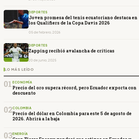
DEPORTES
Joven promesa del tenis ecuatoriano destaca en
los Qualifiers de la Copa Davis 2026
05 de febrero, 2026
DEPORTES
Zapping recibió avalancha de críticas
20 de junio, 2025
LO MÁS LEÍDO
01
ECONOMÍA
Precio del oro supera récord, pero Ecuador exporta con
descuento
02
COLOMBIA
Precio del dólar en Colombia para este 5 de agosto de
2026. Abrirá a la baja
03
ENERGÍA