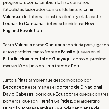
progresión, como también lo hizo con otros
futbolistas lesionados como el delantero
Enner
Valencia
, del Internacional brasileño, y el atacante
Leonardo Campana
, del estadounidense
New
England Revolution
.
Tanto
Valencia
como
Campana
son duda para jugar en
estos partidos, tanto frente a
Brasil
el jueves en el
Estadio Monumental de Guayaquil
como el próximo
martes 10 de junio en
Lima
frente a
Perú
.
Junto a
Plata
también fue desconvocado por
Beccacece
este martes el
portero de
El Nacional
David Cabezas
, por lo que
Ecuador
se queda con tres
porteros, que son
Hernán Galíndez
, del argentino
Huracán
;
Moisés Ramírez
, del
Independiente del