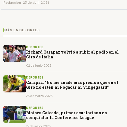
Redacción · 23 de abril, 2026
MÁS EN DEPORTES
DEPORTES
Richard Carapaz volvió a subir al podio en el
Giro de Italia
02 de junio, 2025
DEPORTES
Carapaz: “No me añade más presión que en el
Giro no estén ni Pogacar ni Vingegaard"
25 de marzo, 2025
DEPORTES
Moisés Caicedo, primer ecuatoriano en
conquistar la Conference League
29 de mayo, 2025