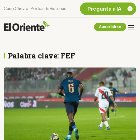
Pregunta a IA
Caso Chevron
Podcasts
Historias
Suscribirse
Quiero Información
sobre el Caso
Chevron Ecuador
Palabra clave: FEF
Listar destinos
turísticos de la
Amazonia Ecuatoriana
¿En que consiste la
tasa minera que rige en
Ecuador?