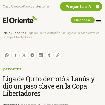
Pregunta a IA
Caso Chevron
Podcasts
Historias
Suscribirse
Quiero Información
sobre el Caso
Inicio
›
Deportes
›
Liga de Quito derrotó a Lanús y dio un paso clave en
Chevron Ecuador
la Copa Libertadores
Listar destinos
turísticos de la
Amazonia Ecuatoriana
¿En que consiste la
tasa minera que rige en
Ecuador?
DEPORTES
Liga de Quito derrotó a Lanús y
dio un paso clave en la Copa
Libertadores
Redacción
21 de mayo, 2026
2 min de lectura