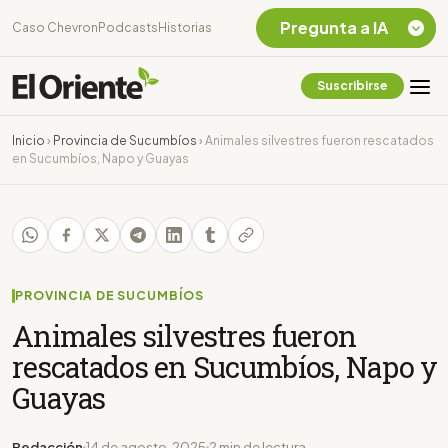
Pregunta a IA
Caso Chevron
Podcasts
Historias
Suscribirse
Quiero Información
sobre el Caso
Inicio
›
Provincia de Sucumbíos
›
Animales silvestres fueron rescatados
Chevron Ecuador
en Sucumbíos, Napo y Guayas
Listar destinos
turísticos de la
Amazonia Ecuatoriana
¿En que consiste la
tasa minera que rige en
Ecuador?
PROVINCIA DE SUCUMBÍOS
Animales silvestres fueron
rescatados en Sucumbíos, Napo y
Guayas
Redacción
14 de agosto, 2025
2 min de lectura