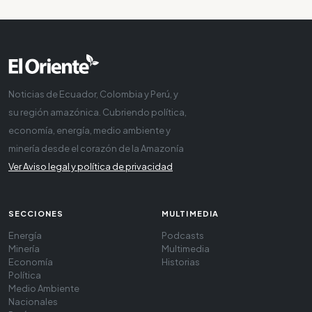
Noticias de Ecuador, Colombia y Perú, y
su región amazónica. Cubriendo política,
economía, energía, medio ambiente y
minería desde el corazón de la Amazonía
Ver Aviso legal y política de privacidad
SECCIONES
MULTIMEDIA
Energía
Podcasts
Minería
Multimedia
Economía
Historias
Política
Medio Ambiente
Nacionales