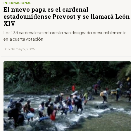
INTERNACIONAL
El nuevo papa es el cardenal
estadounidense Prevost y se llamará León
XIV
Los 133 cardenales electores lo han designado presumiblemente
en la cuarta votación
· 08 de mayo, 2025