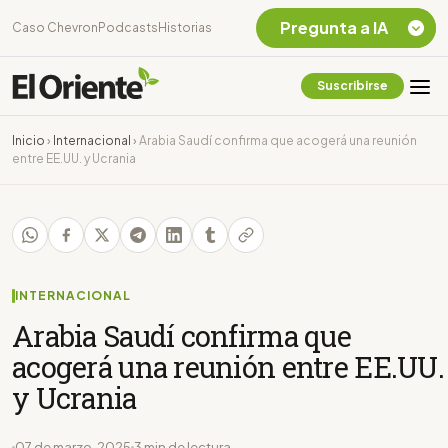
Pregunta a IA
Caso Chevron
Podcasts
Historias
Suscribirse
Quiero Información
sobre el Caso
Inicio
›
Internacional
›
Arabia Saudí confirma que acogerá una reunión
Chevron Ecuador
entre EE.UU. y Ucrania
Listar destinos
turísticos de la
Amazonia Ecuatoriana
¿En que consiste la
tasa minera que rige en
Ecuador?
INTERNACIONAL
Arabia Saudí confirma que
acogerá una reunión entre EE.UU.
y Ucrania
07 de marzo, 2025
3 min de lectura