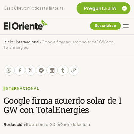
Pregunta a IA
Caso Chevron
Podcasts
Historias
Suscribirse
Quiero Información
sobre el Caso
Inicio
›
Internacional
›
Google firma acuerdo solar de 1 GW con
Chevron Ecuador
TotalEnergies
Listar destinos
turísticos de la
Amazonia Ecuatoriana
¿En que consiste la
tasa minera que rige en
Ecuador?
INTERNACIONAL
Google firma acuerdo solar de 1
GW con TotalEnergies
Redacción
11 de febrero, 2026
2 min de lectura