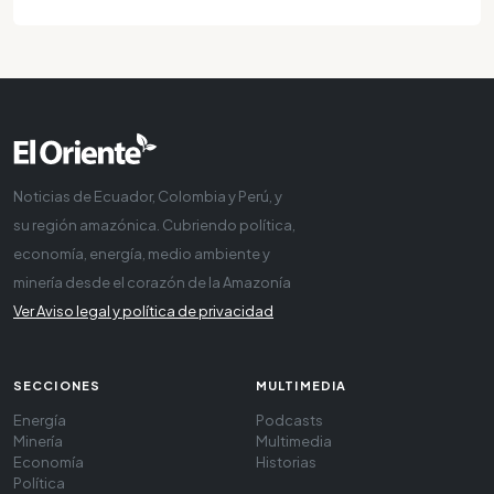
Noticias de Ecuador, Colombia y Perú, y
su región amazónica. Cubriendo política,
economía, energía, medio ambiente y
minería desde el corazón de la Amazonía
Ver Aviso legal y política de privacidad
SECCIONES
MULTIMEDIA
Energía
Podcasts
Minería
Multimedia
Economía
Historias
Política