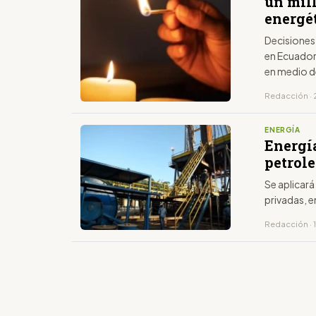
un mill
energé
Decisiones 
en Ecuador
en medio d
Redacción · 2
ENERGÍA
Energí
petrole
Se aplicar
privadas, 
Redacción · 