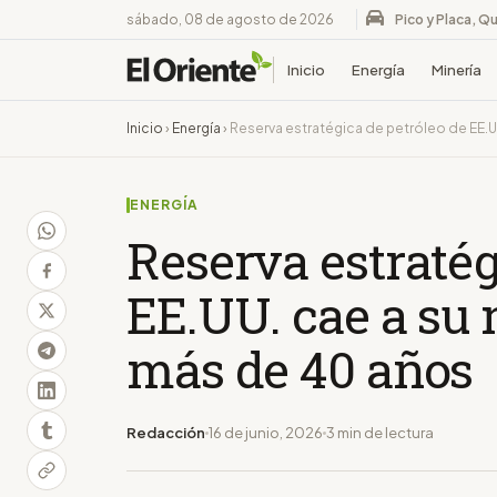
sábado, 08 de agosto de 2026
Pico y Placa, Qu
Inicio
Energía
Minería
Inicio
›
Energía
›
Reserva estratégica de petróleo de EE.U
ENERGÍA
Reserva estratég
EE.UU. cae a su 
más de 40 años
Redacción
16 de junio, 2026
3 min de lectura