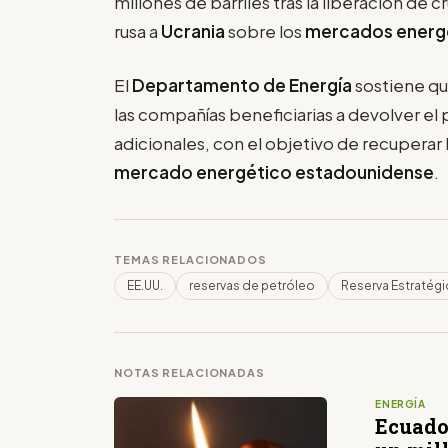
millones de barriles tras la liberación de 
rusa a
Ucrania
sobre los
mercados energ
El
Departamento de Energía
sostiene qu
las compañías beneficiarias a devolver el
adicionales, con el objetivo de recuperar la
mercado energético estadounidense
.
TEMAS RELACIONADOS
EE.UU.
reservas de petróleo
Reserva Estratégi
NOTAS RELACIONADAS
ENERGÍA
Ecuado