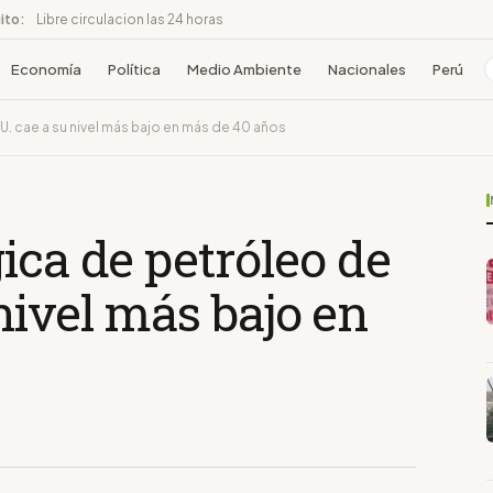
ito:
Libre circulacion las 24 horas
Economía
Política
Medio Ambiente
Nacionales
Perú
U. cae a su nivel más bajo en más de 40 años
ica de petróleo de
nivel más bajo en