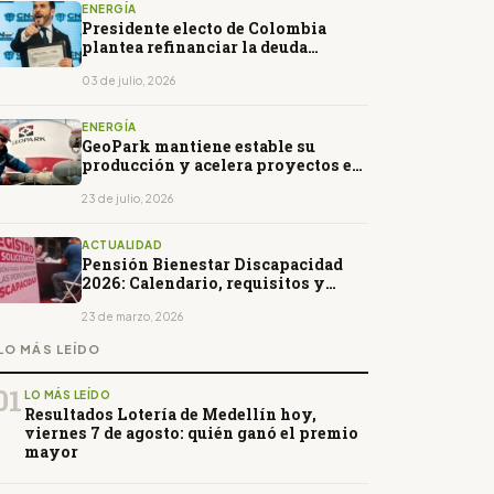
ENERGÍA
Presidente electo de Colombia
plantea refinanciar la deuda
pública para aliviar la presión
fiscal
03 de julio, 2026
ENERGÍA
GeoPark mantiene estable su
producción y acelera proyectos en
Putumayo Colombia y Vaca Muerta
Argentina
23 de julio, 2026
ACTUALIDAD
Pensión Bienestar Discapacidad
2026: Calendario, requisitos y
quiénes se inscriben del 23 al 26 de
marzo
23 de marzo, 2026
LO MÁS LEÍDO
01
LO MÁS LEÍDO
Resultados Lotería de Medellín hoy,
viernes 7 de agosto: quién ganó el premio
mayor