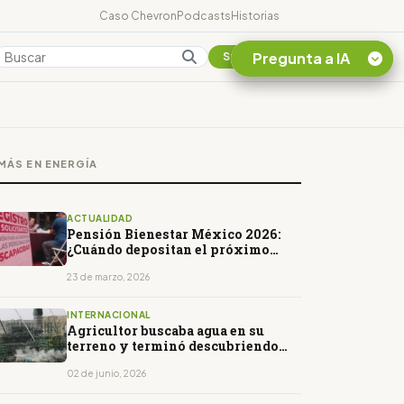
Caso Chevron
Podcasts
Historias
Pregunta a IA
Colombia
Suscribirse
Quiero Información
sobre el Caso
MÁS EN ENERGÍA
Chevron Ecuador
Listar destinos
turísticos de la
ACTUALIDAD
Amazonia Ecuatoriana
Pensión Bienestar México 2026:
¿Cuándo depositan el próximo
¿En que consiste la
pago y de cuánto es el monto?
tasa minera que rige en
23 de marzo, 2026
Ecuador?
INTERNACIONAL
Agricultor buscaba agua en su
terreno y terminó descubriendo
petróleo a 40 metros de
profundidad en Brasil
02 de junio, 2026