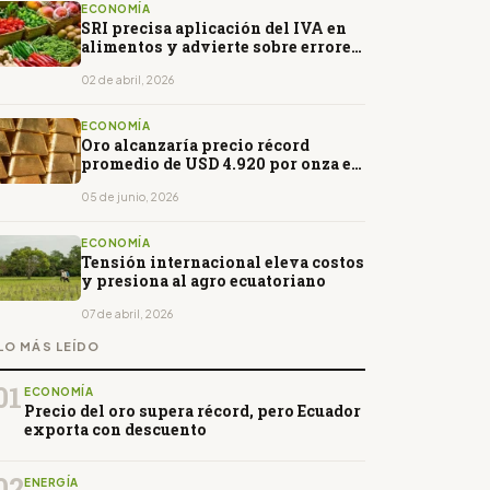
ECONOMÍA
SRI precisa aplicación del IVA en
alimentos y advierte sobre errores
en su cobro
02 de abril, 2026
ECONOMÍA
Oro alcanzaría precio récord
promedio de USD 4.920 por onza en
2026
05 de junio, 2026
ECONOMÍA
Tensión internacional eleva costos
y presiona al agro ecuatoriano
07 de abril, 2026
LO MÁS LEÍDO
01
ECONOMÍA
Precio del oro supera récord, pero Ecuador
exporta con descuento
02
ENERGÍA