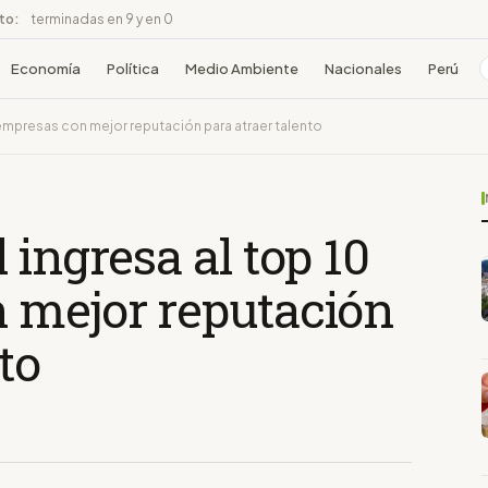
ito:
terminadas en 9 y en 0
Economía
Política
Medio Ambiente
Nacionales
Perú
 empresas con mejor reputación para atraer talento
 ingresa al top 10
 mejor reputación
to