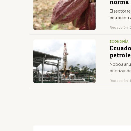
norma 
El sector 
entrará en
Redacción · 2
ECONOMÍA
Ecuado
petróle
Noboa anunc
priorizando
Redacción · 1