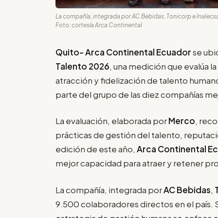
La compañía, integrada por AC Bebidas, Tonicorp e Inalecsa
Foto: cortesía Arca Continental
Quito- Arca Continental Ecuador
se ubi
Talento 2026
, una medición que evalúa l
atracción y fidelización de talento human
parte del grupo de las diez compañías mej
La evaluación, elaborada por
Merco
, rec
prácticas de gestión del talento, reputaci
edición de este año,
Arca Continental E
mejor capacidad para atraer y retener pro
La compañía, integrada por
AC Bebidas
,
9.500 colaboradores directos en el país. 
estrategia de gestión humana se enfoca e