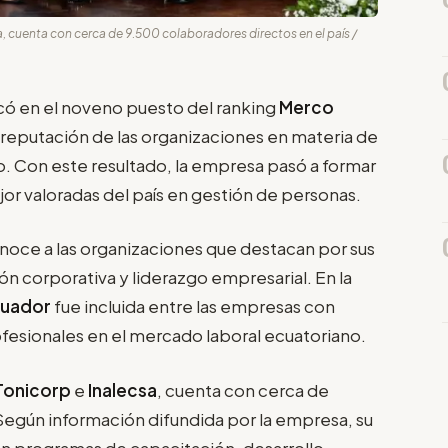
, cuenta con cerca de 9.500 colaboradores directos en el país /
có en el noveno puesto del ranking
Merco
a reputación de las organizaciones en materia de
o. Con este resultado, la empresa pasó a formar
or valoradas del país en gestión de personas.
onoce a las organizaciones que destacan por sus
ón corporativa y liderazgo empresarial. En la
cuador
fue incluida entre las empresas con
fesionales en el mercado laboral ecuatoriano.
Tonicorp
e
Inalecsa
, cuenta con cerca de
Según información difundida por la empresa, su
n programas de capacitación, desarrollo