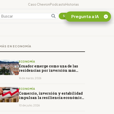
Caso Chevron
Podcasts
Historias
Pregunta a IA
Colombia
Suscribirse
Quiero Información
sobre el Caso
MÁS EN ECONOMÍA
Chevron Ecuador
Listar destinos
turísticos de la
ECONOMÍA
Amazonia Ecuatoriana
Ecuador emerge como una de las
residencias por inversión más
¿En que consiste la
baratas del mundo
tasa minera que rige en
16 de marzo, 2026
Ecuador?
ECONOMÍA
Comercio, inversión y estabilidad
impulsan la resiliencia económica
de América Latina
10 de julio, 2026