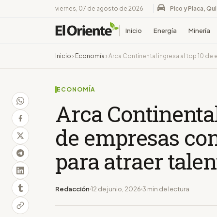
viernes, 07 de agosto de 2026
Pico y Placa, Qu
Inicio
Energía
Minería
Inicio
›
Economía
›
Arca Continental ingresa al top 10 de
ECONOMÍA
Arca Continental
de empresas con
para atraer talen
Redacción
12 de junio, 2026
3 min de lectura