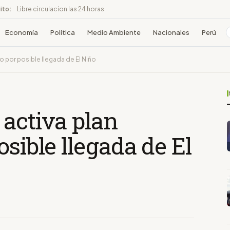
ito:
Libre circulacion las 24 horas
Economía
Política
Medio Ambiente
Nacionales
Perú
o por posible llegada de El Niño
activa plan
sible llegada de El