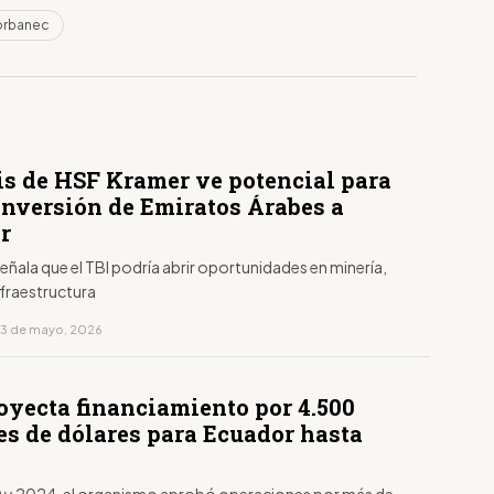
orbanec
is de HSF Kramer ve potencial para
 inversión de Emiratos Árabes a
r
señala que el TBI podría abrir oportunidades en minería,
nfraestructura
13 de mayo, 2026
oyecta financiamiento por 4.500
es de dólares para Ecuador hasta