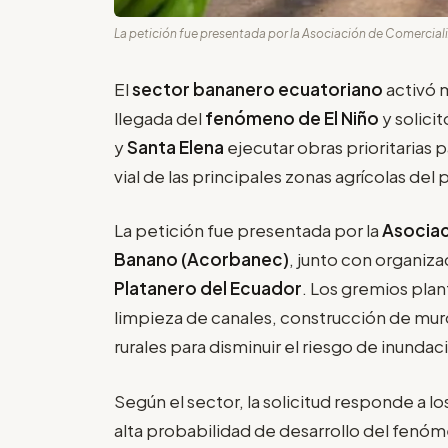
La petición fue presentada por la Asociación de Comercial
El
sector bananero ecuatoriano
activó 
llegada del
fenómeno de El Niño
y solici
y
Santa Elena
ejecutar obras prioritarias 
vial de las principales zonas agrícolas del p
La petición fue presentada por la
Asociac
Banano (Acorbanec)
, junto con organiz
Platanero del Ecuador
. Los gremios pla
limpieza de canales, construcción de mu
rurales para disminuir el riesgo de inundac
Según el sector, la solicitud responde a l
alta probabilidad de desarrollo del fenó