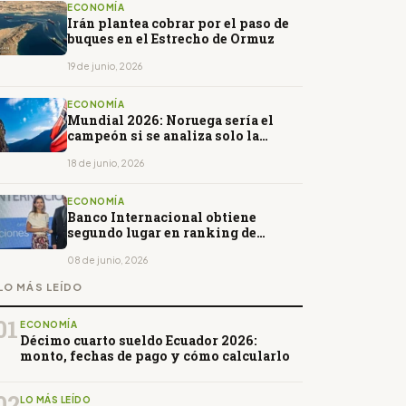
ECONOMÍA
Irán plantea cobrar por el paso de
buques en el Estrecho de Ormuz
19 de junio, 2026
ECONOMÍA
Mundial 2026: Noruega sería el
campeón si se analiza solo la
economía
18 de junio, 2026
ECONOMÍA
Banco Internacional obtiene
segundo lugar en ranking de
experiencia del cliente
08 de junio, 2026
LO MÁS LEÍDO
01
ECONOMÍA
Décimo cuarto sueldo Ecuador 2026:
monto, fechas de pago y cómo calcularlo
02
LO MÁS LEÍDO