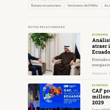
Banano ecuatoriano
fenómeno de El Niño
Ac
NOTAS RELACIONADAS
ECONOMÍA
Anális
atraer
Ecuado
El estudio 
energía e i
Redacción · 
ECONOMÍA
CAF pr
millon
2029