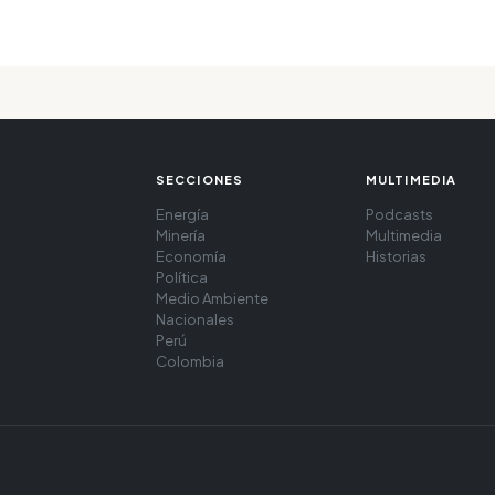
SECCIONES
MULTIMEDIA
Energía
Podcasts
Minería
Multimedia
Economía
Historias
Política
Medio Ambiente
Nacionales
Perú
Colombia