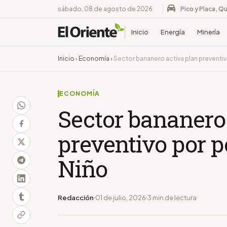
sábado, 08 de agosto de 2026
Pico y Placa, Qu
Inicio
Energía
Minería
Inicio
›
Economía
›
Sector bananero activa plan preventiv
ECONOMÍA
Sector bananero 
preventivo por po
Niño
Redacción
01 de julio, 2026
3 min de lectura