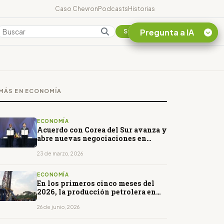
Caso Chevron
Podcasts
Historias
Pregunta a IA
Colombia
Suscribirse
Quiero Información
sobre el Caso
MÁS EN ECONOMÍA
Chevron Ecuador
Listar destinos
turísticos de la
ECONOMÍA
Amazonia Ecuatoriana
Acuerdo con Corea del Sur avanza y
abre nuevas negociaciones en
¿En que consiste la
inversión y aranceles
tasa minera que rige en
23 de marzo, 2026
Ecuador?
ECONOMÍA
En los primeros cinco meses del
2026, la producción petrolera en
Ecuador cayó 1.5%
26 de junio, 2026