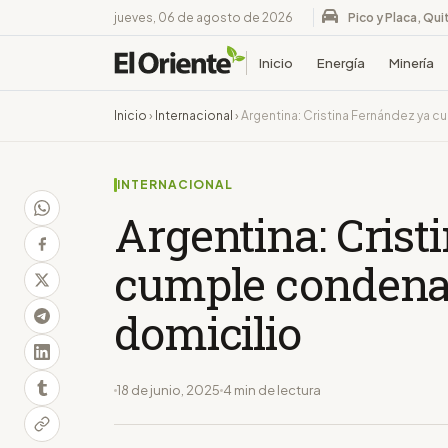
jueves, 06 de agosto de 2026
Pico y Placa, Qui
Inicio
Energía
Minería
Inicio
›
Internacional
›
Argentina: Cristina Fernández ya 
INTERNACIONAL
Argentina: Crist
cumple condena 
domicilio
18 de junio, 2025
4 min de lectura