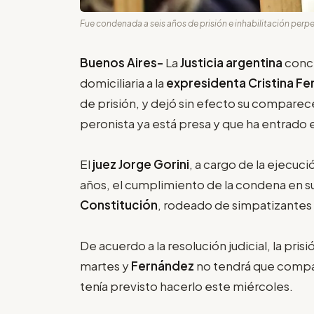
Fue condenada a seis años de prisión e inhabilitación perpe
Buenos Aires-
La
Justicia argentina
conce
domiciliaria a la
expresidenta Cristina F
de prisión, y dejó sin efecto su comparecenc
peronista ya está presa y que ha entrado 
El
juez Jorge Gorini
, a cargo de la ejecuc
años, el cumplimiento de la condena en su 
Constitución
, rodeado de simpatizantes
De acuerdo a la resolución judicial, la pri
martes y
Fernández
no tendrá que compar
tenía previsto hacerlo este miércoles.