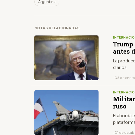
Argentina
NOTAS RELACIONADAS
INTERNACIO
Trump a
antes 
La producc
diarios
· 06 de ener
INTERNACIO
Milita
ruso
El abordaje
plataforma
· 01 de octub