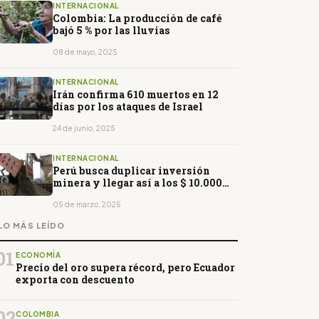
INTERNACIONAL
Colombia: La producción de café
bajó 5 % por las lluvias
08 de mayo, 2025
INTERNACIONAL
Irán confirma 610 muertos en 12
días por los ataques de Israel
24 de junio, 2025
INTERNACIONAL
Perú busca duplicar inversión
minera y llegar así a los $ 10.000
millones anuales
05 de marzo, 2025
LO MÁS LEÍDO
01
ECONOMÍA
Precio del oro supera récord, pero Ecuador
exporta con descuento
02
COLOMBIA