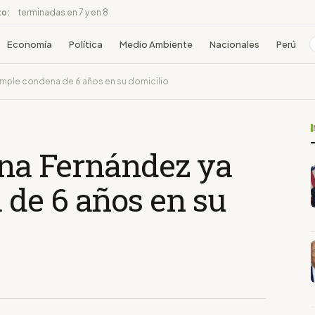
to:
terminadas en 7 y en 8
Economía
Política
Medio Ambiente
Nacionales
Perú
cumple condena de 6 años en su domicilio
ina Fernández ya
de 6 años en su