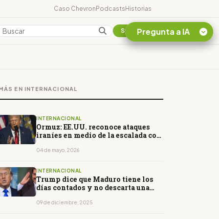
Caso Chevron
Podcasts
Historias
Pregunta a IA
Colombia
Suscribirse
Quiero Información
sobre el Caso
MÁS EN INTERNACIONAL
Chevron Ecuador
Listar destinos
turísticos de la
INTERNACIONAL
Amazonia Ecuatoriana
Ormuz: EE.UU. reconoce ataques
iraníes en medio de la escalada con
¿En que consiste la
Israel
tasa minera que rige en
04 de mayo, 2026
Ecuador?
INTERNACIONAL
Trump dice que Maduro tiene los
días contados y no descarta una
invasión terrestre
09 de diciembre, 2025