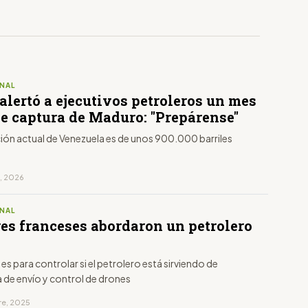
NAL
lertó a ejecutivos petroleros un mes
de captura de Maduro: "Prepárense"
ión actual de Venezuela es de unos 900.000 barriles
o, 2026
NAL
res franceses abordaron un petrolero
 es para controlar si el petrolero está sirviendo de
 de envío y control de drones
re, 2025