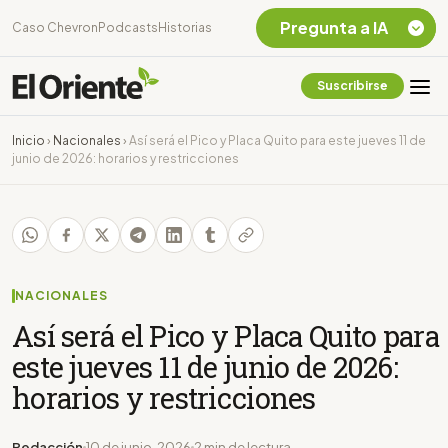
Pregunta a IA
Caso Chevron
Podcasts
Historias
Suscribirse
Quiero Información
sobre el Caso
Inicio
›
Nacionales
›
Así será el Pico y Placa Quito para este jueves 11 de
Chevron Ecuador
junio de 2026: horarios y restricciones
Listar destinos
turísticos de la
Amazonia Ecuatoriana
¿En que consiste la
tasa minera que rige en
Ecuador?
NACIONALES
Así será el Pico y Placa Quito para
este jueves 11 de junio de 2026:
horarios y restricciones
Redacción
10 de junio, 2026
2 min de lectura