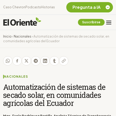
Pregunta a IA
Caso Chevron
Podcasts
Historias
Suscribirse
Quiero Información
sobre el Caso
Inicio
›
Nacionales
›
Automatización de sistemas de secado solar, en
Chevron Ecuador
comunidades agrícolas del Ecuador
Listar destinos
turísticos de la
Amazonia Ecuatoriana
¿En que consiste la
tasa minera que rige en
Ecuador?
NACIONALES
Automatización de sistemas de
secado solar, en comunidades
agrícolas del Ecuador
Mgs. Darío Rodríguez Portilla, Analista Técnico de Transferencia