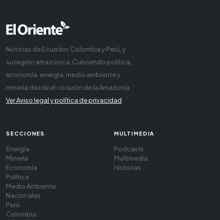
Noticias de Ecuador, Colombia y Perú, y
su región amazónica. Cubriendo política,
economía, energía, medio ambiente y
minería desde el corazón de la Amazonía
Ver Aviso legal y política de privacidad
SECCIONES
MULTIMEDIA
Energía
Podcasts
Minería
Multimedia
Economía
Historias
Política
Medio Ambiente
Nacionales
Perú
Colombia