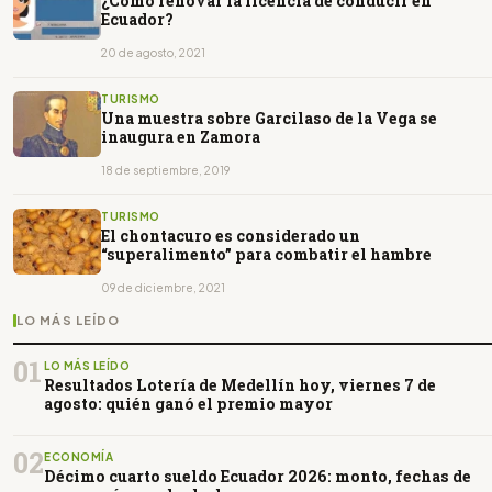
¿Cómo renovar la licencia de conducir en
Ecuador?
20 de agosto, 2021
TURISMO
Una muestra sobre Garcilaso de la Vega se
inaugura en Zamora
18 de septiembre, 2019
TURISMO
El chontacuro es considerado un
“superalimento” para combatir el hambre
09 de diciembre, 2021
LO MÁS LEÍDO
01
LO MÁS LEÍDO
Resultados Lotería de Medellín hoy, viernes 7 de
agosto: quién ganó el premio mayor
02
ECONOMÍA
Décimo cuarto sueldo Ecuador 2026: monto, fechas de