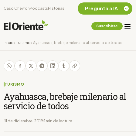
Pregunta a IA
Caso Chevron
Podcasts
Historias
Suscribirse
Quiero Información
sobre el Caso
Inicio
›
Turismo
›
Ayahuasca, brebaje milenario al servicio de todos
Chevron Ecuador
Listar destinos
turísticos de la
Amazonia Ecuatoriana
¿En que consiste la
tasa minera que rige en
TURISMO
Ecuador?
Ayahuasca, brebaje milenario al
servicio de todos
11 de diciembre, 2019
1 min de lectura