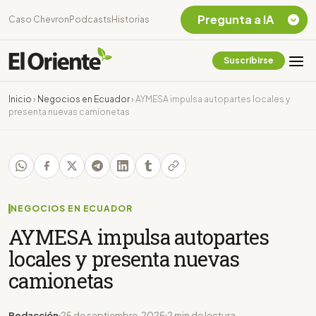
Pregunta a IA
Caso Chevron
Podcasts
Historias
Suscribirse
Quiero Información
sobre el Caso
Inicio
›
Negocios en Ecuador
›
AYMESA impulsa autopartes locales y
Chevron Ecuador
presenta nuevas camionetas
Listar destinos
turísticos de la
Amazonia Ecuatoriana
¿En que consiste la
tasa minera que rige en
Ecuador?
NEGOCIOS EN ECUADOR
AYMESA impulsa autopartes
locales y presenta nuevas
camionetas
Redacción
25 de septiembre, 2025
2 min de lectura