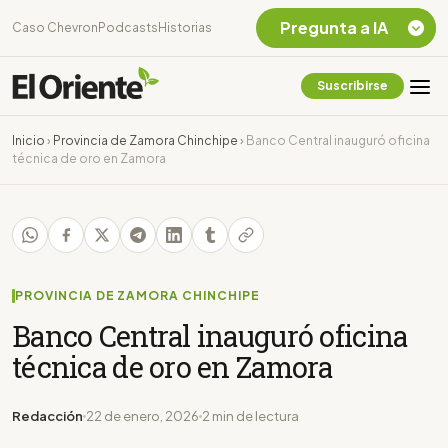
Pregunta a IA
Caso Chevron
Podcasts
Historias
Suscribirse
Quiero Información
sobre el Caso
Inicio
›
Provincia de Zamora Chinchipe
›
Banco Central inauguró oficina
Chevron Ecuador
técnica de oro en Zamora
Listar destinos
turísticos de la
Amazonia Ecuatoriana
¿En que consiste la
tasa minera que rige en
Ecuador?
PROVINCIA DE ZAMORA CHINCHIPE
Banco Central inauguró oficina
técnica de oro en Zamora
Redacción
22 de enero, 2026
2 min de lectura