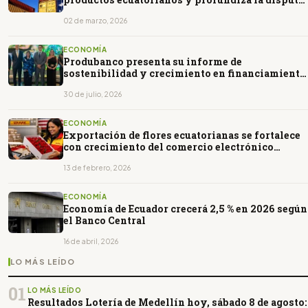
comercial
02 de marzo, 2026
ECONOMÍA
Produbanco presenta su informe de
sostenibilidad y crecimiento en financiamiento
verde
30 de julio, 2026
ECONOMÍA
Exportación de flores ecuatorianas se fortalece
con crecimiento del comercio electrónico
puerta a puerta
13 de febrero, 2026
ECONOMÍA
Economía de Ecuador crecerá 2,5 % en 2026 según
el Banco Central
16 de abril, 2026
LO MÁS LEÍDO
01
LO MÁS LEÍDO
Resultados Lotería de Medellín hoy, sábado 8 de agosto: