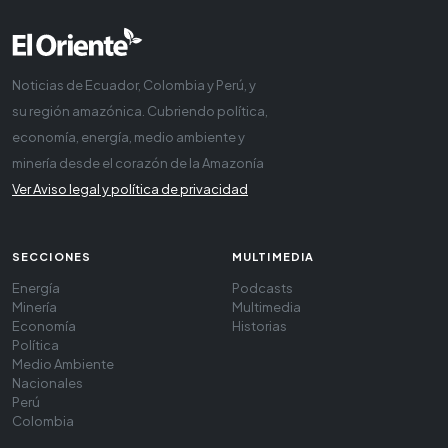
Noticias de Ecuador, Colombia y Perú, y
su región amazónica. Cubriendo política,
economía, energía, medio ambiente y
minería desde el corazón de la Amazonía
Ver Aviso legal y política de privacidad
SECCIONES
MULTIMEDIA
Energía
Podcasts
Minería
Multimedia
Economía
Historias
Política
Medio Ambiente
Nacionales
Perú
Colombia