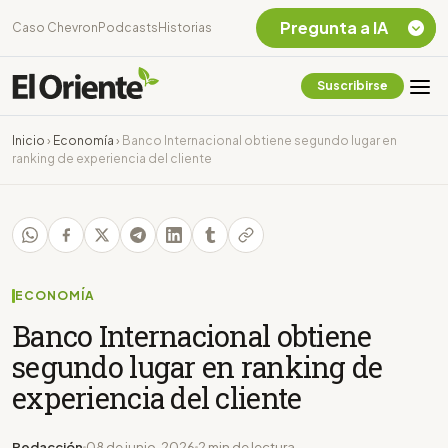
Pregunta a IA
Caso Chevron
Podcasts
Historias
Suscribirse
Quiero Información
sobre el Caso
Inicio
›
Economía
›
Banco Internacional obtiene segundo lugar en
Chevron Ecuador
ranking de experiencia del cliente
Listar destinos
turísticos de la
Amazonia Ecuatoriana
¿En que consiste la
tasa minera que rige en
Ecuador?
ECONOMÍA
Banco Internacional obtiene
segundo lugar en ranking de
experiencia del cliente
Redacción
08 de junio, 2026
2 min de lectura