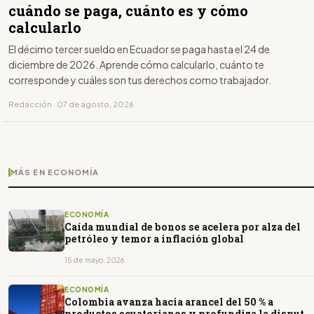
cuándo se paga, cuánto es y cómo
calcularlo
El décimo tercer sueldo en Ecuador se paga hasta el 24 de
diciembre de 2026. Aprende cómo calcularlo, cuánto te
corresponde y cuáles son tus derechos como trabajador.
Redacción · 07 de agosto, 2026
MÁS EN ECONOMÍA
ECONOMÍA
Caída mundial de bonos se acelera por alza del
petróleo y temor a inflación global
15 de mayo, 2026
ECONOMÍA
Colombia avanza hacia arancel del 50 % a
productos ecuatorianos y profundiza la disputa