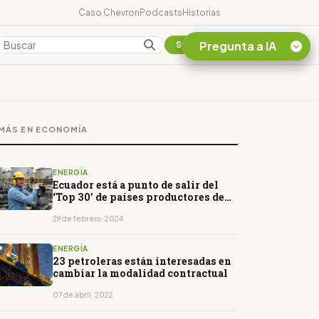
Caso Chevron
Podcasts
Historias
Pregunta a IA
Colombia
Suscribirse
Quiero Información
sobre el Caso
MÁS EN ECONOMÍA
Chevron Ecuador
Listar destinos
turísticos de la
ENERGÍA
Amazonia Ecuatoriana
Ecuador está a punto de salir del
‘Top 30’ de países productores de
¿En que consiste la
petróleo
tasa minera que rige en
29 de febrero, 2024
Ecuador?
ENERGÍA
23 petroleras están interesadas en
cambiar la modalidad contractual
07 de abril, 2022