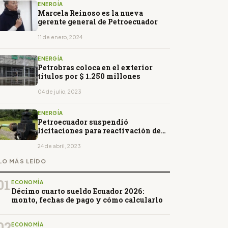
ENERGÍA
Marcela Reinoso es la nueva
gerente general de Petroecuador
11 de enero, 2024
ENERGÍA
Petrobras coloca en el exterior
títulos por $ 1.250 millones
04 de julio, 2023
ENERGÍA
Petroecuador suspendió
licitaciones para reactivación de
pozos cerrados y captación de gas
24 de abril, 2023
LO MÁS LEÍDO
01
ECONOMÍA
Décimo cuarto sueldo Ecuador 2026:
monto, fechas de pago y cómo calcularlo
02
ECONOMÍA