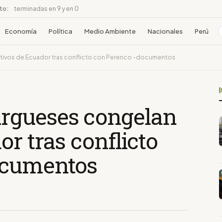
ito:
terminadas en 9 y en 0
Economía
Política
Medio Ambiente
Nacionales
Perú
ivos de Ecuador tras conflicto con Perenco -documentos
rgueses congelan
or tras conflicto
ocumentos