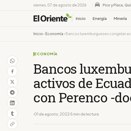
viernes, 07 de agosto de 2026
Pico y Placa, Qu
Inicio
Energía
Minería
Inicio
›
Economía
›
Bancos luxemburgueses congelan act
ECONOMÍA
Bancos luxembu
activos de Ecuad
con Perenco -d
01 de agosto, 2022
5 min de lectura