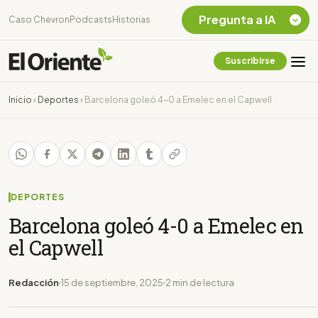
Pregunta a IA
Caso Chevron
Podcasts
Historias
Suscribirse
Quiero Información
sobre el Caso
Inicio
›
Deportes
›
Barcelona goleó 4-0 a Emelec en el Capwell
Chevron Ecuador
Listar destinos
turísticos de la
Amazonia Ecuatoriana
¿En que consiste la
tasa minera que rige en
DEPORTES
Ecuador?
Barcelona goleó 4-0 a Emelec en
el Capwell
Redacción
15 de septiembre, 2025
2 min de lectura