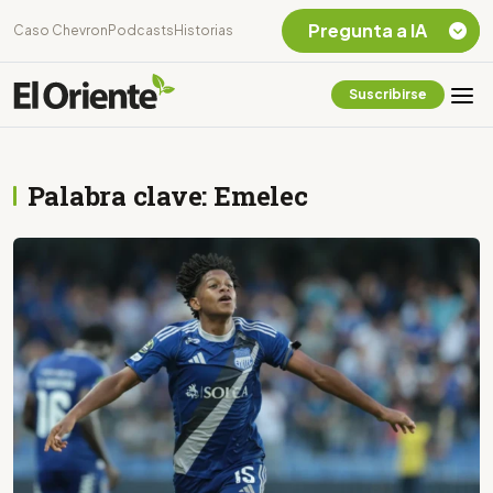
Pregunta a IA
Caso Chevron
Podcasts
Historias
Suscribirse
Quiero Información
sobre el Caso
Chevron Ecuador
Palabra clave: Emelec
Listar destinos
turísticos de la
Amazonia Ecuatoriana
¿En que consiste la
tasa minera que rige en
Ecuador?