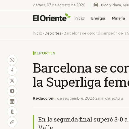
viernes, 07 de agosto de 2026
Pico y Placa, Qu
Inicio
Energía
Minería
Inicio
›
Deportes
›
Barcelona se coronó campeón de la S
DEPORTES
Barcelona se c
la Superliga fe
Redacción
11 de septiembre, 2023
2 min de lectura
En la segunda final superó 3-0 
Valle