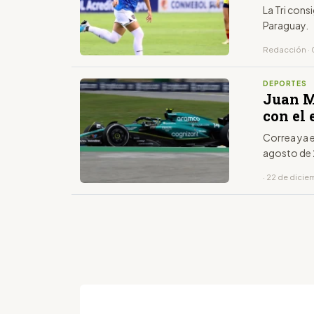
La Tri cons
Paraguay.
Redacción · 0
DEPORTES
Juan M
con el
Correa ya e
agosto de
· 22 de dici