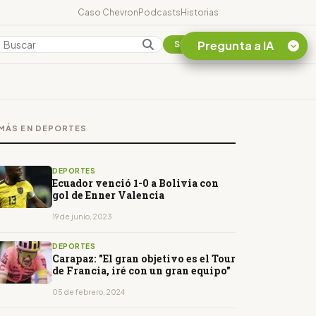
Caso Chevron
Podcasts
Historias
Pregunta a IA
Colombia
Suscribirse
Quiero Información
sobre el Caso
MÁS EN DEPORTES
Chevron Ecuador
Listar destinos
turísticos de la
DEPORTES
Amazonia Ecuatoriana
Ecuador venció 1-0 a Bolivia con
gol de Enner Valencia
¿En que consiste la
tasa minera que rige en
19 de junio, 2023
Ecuador?
DEPORTES
Carapaz: "El gran objetivo es el Tour
de Francia, iré con un gran equipo"
05 de febrero, 2024