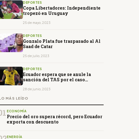
DEPORTES
Copa Libertadores: Independiente
tropezó en Uruguay
25 de mayo, 2023
DEPORTES
Gonzalo Plata fue traspasado al Al
Saad de Catar
25 de julio, 2023
DEPORTES
Ecuador espera que se anule la
sanción del TAS por el caso
Castillo
28 de junio, 2023
LO MÁS LEÍDO
01
ECONOMÍA
Precio del oro supera récord, pero Ecuador
exporta con descuento
02
ENERGÍA