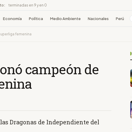
ito:
terminadas en 9 y en 0
Economía
Política
Medio Ambiente
Nacionales
Perú
uperliga femenina
oronó campeón de
menina
a las Dragonas de Independiente del