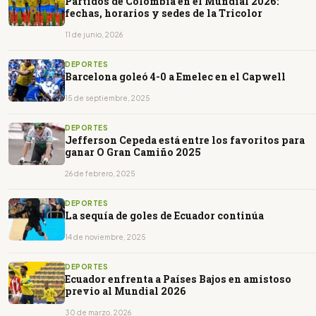
Partidos de Colombia en el Mundial 2026:
fechas, horarios y sedes de la Tricolor
11 de junio, 2026
DEPORTES
Barcelona goleó 4-0 a Emelec en el Capwell
15 de septiembre, 2025
DEPORTES
Jefferson Cepeda está entre los favoritos para
ganar O Gran Camiño 2025
26 de febrero, 2025
DEPORTES
La sequía de goles de Ecuador continúa
14 de noviembre, 2025
DEPORTES
Ecuador enfrenta a Países Bajos en amistoso
previo al Mundial 2026
30 de marzo, 2026