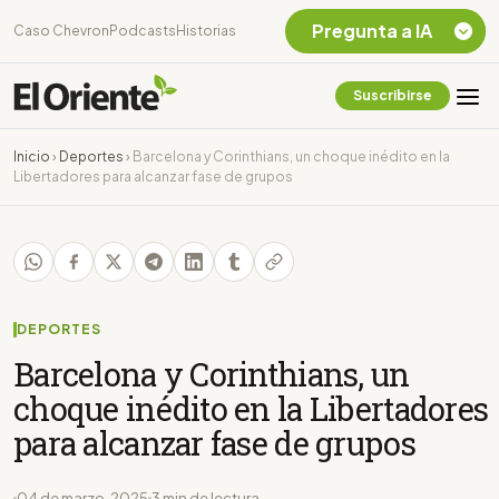
Pregunta a IA
Caso Chevron
Podcasts
Historias
Suscribirse
Quiero Información
sobre el Caso
Inicio
›
Deportes
›
Barcelona y Corinthians, un choque inédito en la
Chevron Ecuador
Libertadores para alcanzar fase de grupos
Listar destinos
turísticos de la
Amazonia Ecuatoriana
¿En que consiste la
tasa minera que rige en
Ecuador?
DEPORTES
Barcelona y Corinthians, un
choque inédito en la Libertadores
para alcanzar fase de grupos
04 de marzo, 2025
3 min de lectura