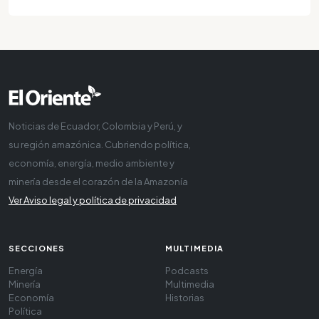
Noticias de Ecuador, Colombia y Perú, y
su región amazónica. Cubriendo política,
economía, energía, medio ambiente y
minería desde el corazón de la Amazonía
Ver Aviso legal y política de privacidad
SECCIONES
MULTIMEDIA
Energía
Podcasts
Minería
Multimedia
Economía
Historias
Política