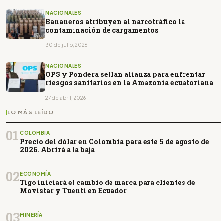
NACIONALES
Bananeros atribuyen al narcotráfico la
contaminación de cargamentos
30 de julio, 2026
NACIONALES
OPS y Pondera sellan alianza para enfrentar
riesgos sanitarios en la Amazonía ecuatoriana
27 de abril, 2026
LO MÁS LEÍDO
01
COLOMBIA
Precio del dólar en Colombia para este 5 de agosto de
2026. Abrirá a la baja
02
ECONOMÍA
Tigo iniciará el cambio de marca para clientes de
Movistar y Tuenti en Ecuador
03
MINERÍA