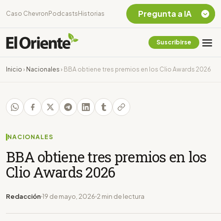
Pregunta a IA
Caso Chevron
Podcasts
Historias
Suscribirse
Quiero Información
sobre el Caso
Inicio
›
Nacionales
›
BBA obtiene tres premios en los Clio Awards 2026
Chevron Ecuador
Listar destinos
turísticos de la
Amazonia Ecuatoriana
¿En que consiste la
tasa minera que rige en
NACIONALES
Ecuador?
BBA obtiene tres premios en los
Clio Awards 2026
Redacción
19 de mayo, 2026
2 min de lectura