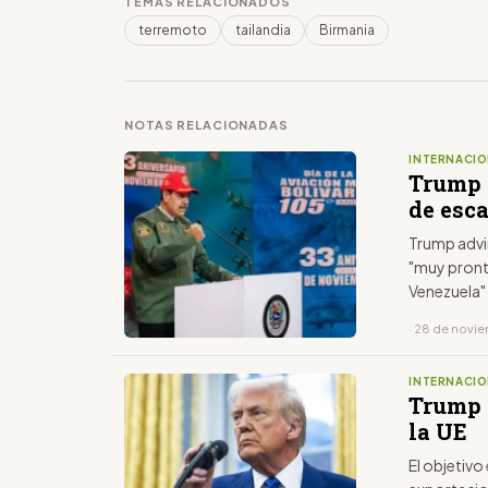
TEMAS RELACIONADOS
terremoto
tailandia
Birmania
NOTAS RELACIONADAS
INTERNACIO
Trump 
de esc
Trump advi
"muy pront
Venezuela"
· 28 de novi
INTERNACIO
Trump 
la UE
El objetivo 