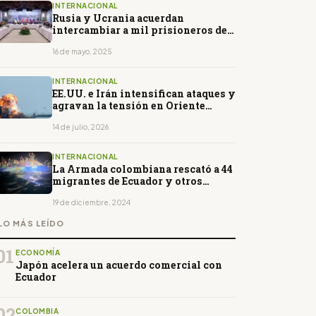
INTERNACIONAL
Rusia y Ucrania acuerdan
intercambiar a mil prisioneros de
cada bando
16 de mayo, 2025
INTERNACIONAL
EE.UU. e Irán intensifican ataques y
agravan la tensión en Oriente
Medio
14 de julio, 2026
INTERNACIONAL
La Armada colombiana rescató a 44
migrantes de Ecuador y otros
países
19 de diciembre, 2024
LO MÁS LEÍDO
01
ECONOMÍA
Japón acelera un acuerdo comercial con
Ecuador
02
COLOMBIA