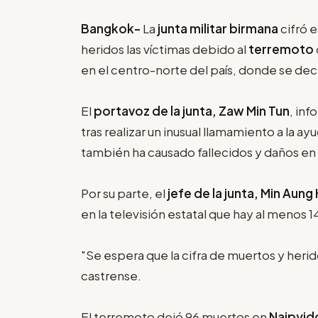
Bangkok-
La
junta militar birmana
cifró 
heridos las víctimas debido al
terremoto
en el centro-norte del país, donde se de
El
portavoz de la junta, Zaw Min Tun
, inf
tras realizar un inusual llamamiento a la a
también ha causado fallecidos y daños en 
Por su parte, el
jefe de la junta, Min Aung 
en la televisión estatal que hay al menos 
"Se espera que la cifra de muertos y heri
castrense.
El terremoto dejó 96 muertos en
Naipyid