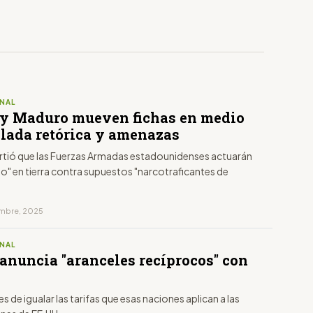
NAL
y Maduro mueven fichas en medio
alada retórica y amenazas
rtió que las Fuerzas Armadas estadounidenses actuarán
o" en tierra contra supuestos "narcotraficantes de
embre, 2025
NAL
anuncia "aranceles recíprocos" con
es de igualar las tarifas que esas naciones aplican a las