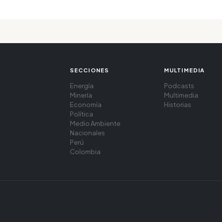
SECCIONES
MULTIMEDIA
Energía
Podcasts
Minería
Multimedia
Economía
Historias
Política
Medio Ambiente
Nacionales
Perú
Colombia