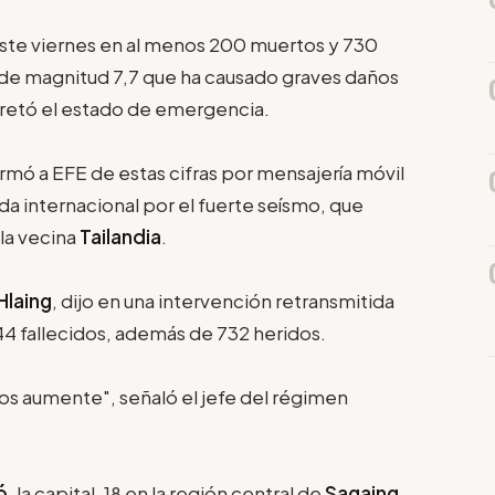
este viernes en al menos 200 muertos y 730
de magnitud 7,7 que ha causado graves daños
cretó el estado de emergencia.
ormó a EFE de estas cifras por mensajería móvil
yuda internacional por el fuerte seísmo, que
la vecina
Tailandia
.
Hlaing
, dijo en una intervención retransmitida
144 fallecidos, además de 732 heridos.
dos aumente", señaló el jefe del régimen
ó
, la capital, 18 en la región central de
Sagaing
,