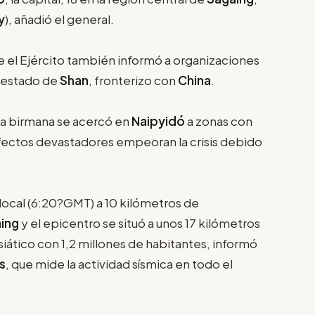
y
), añadió el general.
e el Ejército también informó a organizaciones
l estado de
Shan
, fronterizo con
China
.
nta birmana se acercó en
Naipyidó
a zonas con
efectos devastadores empeoran la crisis debido
a local (6:20?GMT) a 10 kilómetros de
ing
y el epicentro se situó a unos 17 kilómetros
asiático con 1,2 millones de habitantes, informó
s
, que mide la actividad sísmica en todo el