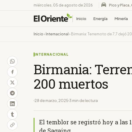
miércoles, 05 de agosto de 2026
Pico y Placa,
Inicio
Energía
Minería
Inicio
›
Internacional
›
Birmania: Terremoto de 7,7 dejó 2
INTERNACIONAL
Birmania: Terrem
200 muertos
28 de marzo, 2025
3 min de lectura
El temblor se registró hoy a las 
de Sagaing