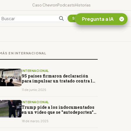
Caso Chevron
Podcasts
Historias
Pregunta a IA
Colombia
Suscribirse
Quiero Información
sobre el Caso
MÁS EN INTERNACIONAL
Chevron Ecuador
Listar destinos
turísticos de la
INTERNACIONAL
Amazonia Ecuatoriana
95 países firmaron declaración
para impulsar un tratado contra los
¿En que consiste la
plásticos
tasa minera que rige en
11 de junio, 2025
Ecuador?
INTERNACIONAL
Trump pide a los indocumentados
en un video que se "autodeporten"
antes de ser arrestados
18 de marzo, 2025