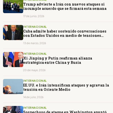
Trump advierte a Irán con nuevos ataques si
incumple acuerdo que se firmará esta semana
17 de junio, 2026
INTERNACIONAL
Cuba admite haber sostenido conversaciones
con Estados Unidos en medio de tensiones
bilaterales
13 de marzo, 2026
INTERNACIONAL
Xi Jinping y Putin reafirman alianza
estratégica entre China y Rusia
20 de mayo, 2026
INTERNACIONAL
EE.UU. e Irán intensifican ataques y agravan la
tensión en Oriente Medio
14 de julio, 2026
INTERNACIONAL
Sospechoso de ataque en Washington apuntó