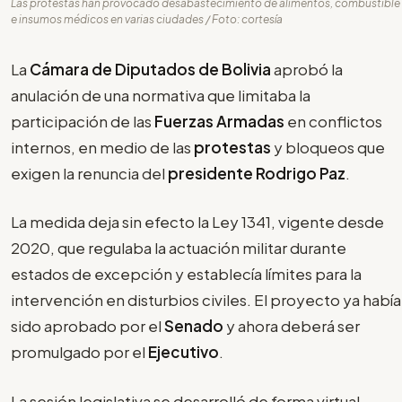
Las protestas han provocado desabastecimiento de alimentos, combustible
e insumos médicos en varias ciudades / Foto: cortesía
La
Cámara de Diputados de Bolivia
aprobó la
anulación de una normativa que limitaba la
participación de las
Fuerzas Armadas
en conflictos
internos, en medio de las
protestas
y bloqueos que
exigen la renuncia del
presidente Rodrigo Paz
.
La medida deja sin efecto la Ley 1341, vigente desde
2020, que regulaba la actuación militar durante
estados de excepción y establecía límites para la
intervención en disturbios civiles. El proyecto ya había
sido aprobado por el
Senado
y ahora deberá ser
promulgado por el
Ejecutivo
.
La sesión legislativa se desarrolló de forma virtual