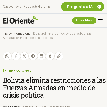
Pregunta a IA
Caso Chevron
Podcasts
Historias
Suscribirse
Quiero Información
sobre el Caso
Inicio
›
Internacional
›
Bolivia elimina restricciones a las Fuerzas
Chevron Ecuador
Armadas en medio de crisis política
Listar destinos
turísticos de la
Amazonia Ecuatoriana
¿En que consiste la
tasa minera que rige en
Ecuador?
INTERNACIONAL
Bolivia elimina restricciones a las
Fuerzas Armadas en medio de
crisis política
Redacción
27 de mayo, 2026
2 min de lectura