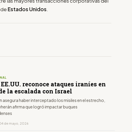
tre las mayores transacciones corporativas del
e de
Estados Unidos
.
NAL
 EE.UU. reconoce ataques iraníes en
e la escalada con Israel
 asegura haber interceptado los misiles en el estrecho,
eherán afirma que logró impactar buques
denses
 04 de mayo, 2026