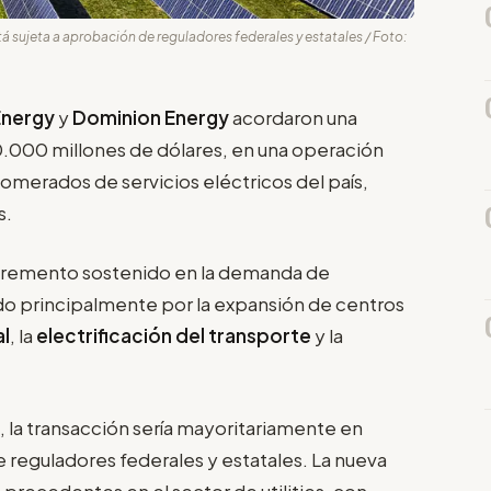
á sujeta a aprobación de reguladores federales y estatales / Foto:
Energy
y
Dominion Energy
acordaron una
.000 millones de dólares, en una operación
omerados de servicios eléctricos del país,
s.
ncremento sostenido en la demanda de
do principalmente por la expansión de centros
al
, la
electrificación del transporte
y la
 la transacción sería mayoritariamente en
e reguladores federales y estatales. La nueva
 precedentes en el sector de utilities, con