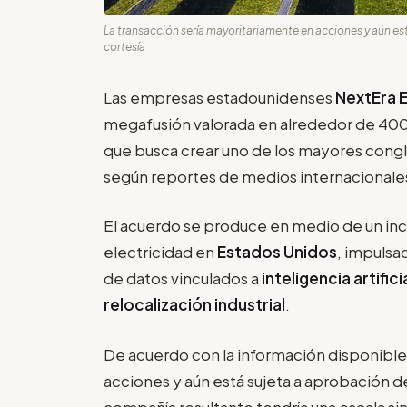
La transacción sería mayoritariamente en acciones y aún est
cortesía
Las empresas estadounidenses
NextEra 
megafusión valorada en alrededor de 400
que busca crear uno de los mayores congl
según reportes de medios internacionale
El acuerdo se produce en medio de un i
electricidad en
Estados Unidos
, impulsa
de datos vinculados a
inteligencia artifici
relocalización industrial
.
De acuerdo con la información disponible,
acciones y aún está sujeta a aprobación d
compañía resultante tendría una escala sin