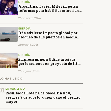
MINERÍA
Argentina: Javier Milei impulsa
reformas para habilitar minería en
zonas de glaciares
26 de marzo, 2026
ENERGÍA
Irán advierte impacto global por
bloqueo de sus puertos en medio
del alza del petróleo
21 de abril, 2026
MINERÍA
Empresa minera Udine iniciará
perforaciones en proyecto de litio
en Argentina
26 de junio, 2026
LO MÁS LEÍDO
01
LO MÁS LEÍDO
Resultados Lotería de Medellín hoy,
viernes 7 de agosto: quién ganó el premio
mayor