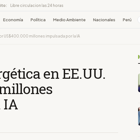
ito:
Libre circulacion las 24 horas
Economía
Política
Medio Ambiente
Nacionales
Perú
or US$400.000 millones impulsada por la IA
gética en EE.UU.
millones
 IA