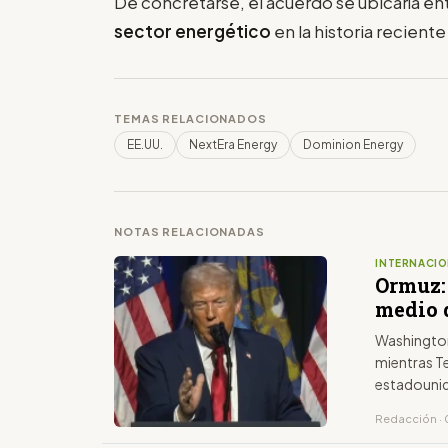
De concretarse, el acuerdo se ubicaría en
sector energético
en la historia recient
TEMAS RELACIONADOS
EE.UU.
NextEra Energy
Dominion Energy
NOTAS RELACIONADAS
INTERNACIO
Ormuz:
medio d
Washington
mientras T
estadouni
Redacción ·