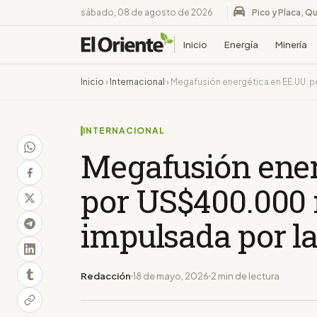
sábado, 08 de agosto de 2026
Pico y Placa, Qu
Inicio
Energía
Minería
Inicio
›
Internacional
›
Megafusión energética en EE.UU. p
INTERNACIONAL
Megafusión ener
por US$400.000 
impulsada por la
Redacción
18 de mayo, 2026
2 min de lectura