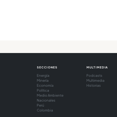
SECCIONES
MULTIMEDIA
Energía
Podcasts
Minería
Multimedia
Economía
Historias
Política
Medio Ambiente
Nacionales
Perú
Colombia