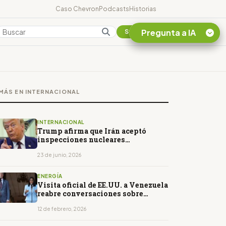
Caso Chevron
Podcasts
Historias
Pregunta a IA
Colombia
Suscribirse
Quiero Información
sobre el Caso
MÁS EN INTERNACIONAL
Chevron Ecuador
Listar destinos
turísticos de la
INTERNACIONAL
Amazonia Ecuatoriana
Trump afirma que Irán aceptó
inspecciones nucleares
¿En que consiste la
permanentes
tasa minera que rige en
23 de junio, 2026
Ecuador?
ENERGÍA
Visita oficial de EE.UU. a Venezuela
reabre conversaciones sobre
energía y economía
12 de febrero, 2026