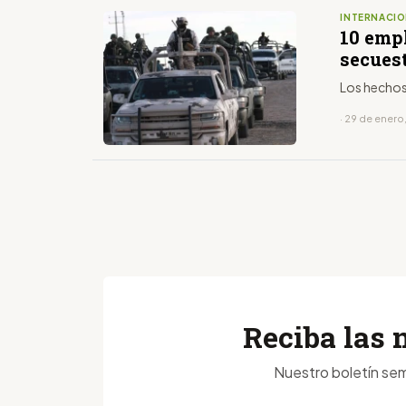
INTERNACIO
10 emp
secues
Los hechos 
· 29 de enero
Reciba las 
Nuestro boletín sem