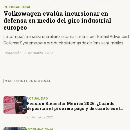
INTERNACIONAL
Volkswagen evalúa incursionar en
defensa en medio del giro industrial
europeo
La compañía analiza una alianza con la firma israelí Rafael Advanced
Defense Systems para producir sistemas de defensa antimisiles
Redacción · 24 de marzo, 2026
MÁS EN INTERNACIONAL
ACTUALIDAD
Pensión Bienestar México 2026: ¿Cuándo
depositan el próximo pago y de cuánto es el
monto?
23 de marzo, 2026
INTERNACIONAL