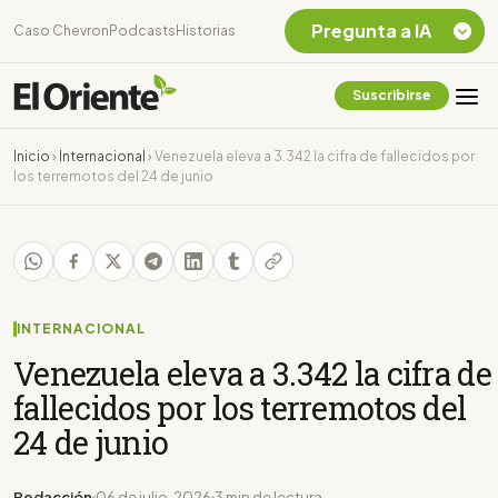
Pregunta a IA
Caso Chevron
Podcasts
Historias
Suscribirse
Quiero Información
sobre el Caso
Inicio
›
Internacional
›
Venezuela eleva a 3.342 la cifra de fallecidos por
Chevron Ecuador
los terremotos del 24 de junio
Listar destinos
turísticos de la
Amazonia Ecuatoriana
¿En que consiste la
tasa minera que rige en
Ecuador?
INTERNACIONAL
Venezuela eleva a 3.342 la cifra de
fallecidos por los terremotos del
24 de junio
Redacción
06 de julio, 2026
3 min de lectura