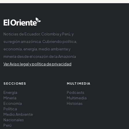
Noticias de Ecuador, Colombia y Perú, y
su región amazónica. Cubriendo política,
economía, energía, medio ambiente y
minería desde el corazón de la Amazonía
Ver Aviso legal y política de privacidad
SECCIONES
MULTIMEDIA
Energía
Podcasts
Minería
Multimedia
Economía
Historias
Política
Medio Ambiente
Nacionales
Perú