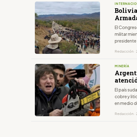
INTERNACIO
Bolivia
Armada
El Congres
militar mie
presidente
Redacción · 
MINERÍA
Argenti
atenci
El país su
cobre y lit
en medio d
Redacción · 