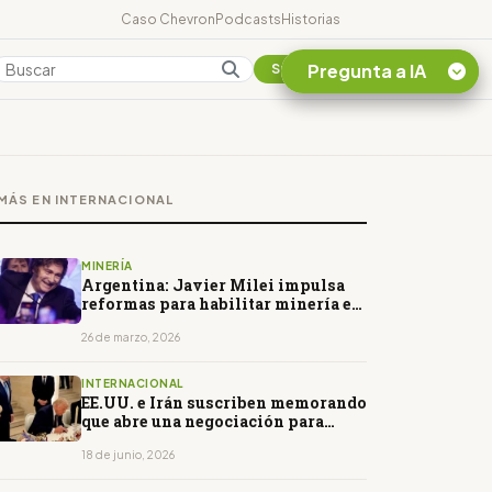
Caso Chevron
Podcasts
Historias
Pregunta a IA
Colombia
Suscribirse
Quiero Información
sobre el Caso
MÁS EN INTERNACIONAL
Chevron Ecuador
Listar destinos
turísticos de la
MINERÍA
Amazonia Ecuatoriana
Argentina: Javier Milei impulsa
reformas para habilitar minería en
¿En que consiste la
zonas de glaciares
tasa minera que rige en
26 de marzo, 2026
Ecuador?
INTERNACIONAL
EE.UU. e Irán suscriben memorando
que abre una negociación para
poner fin al conflicto
18 de junio, 2026