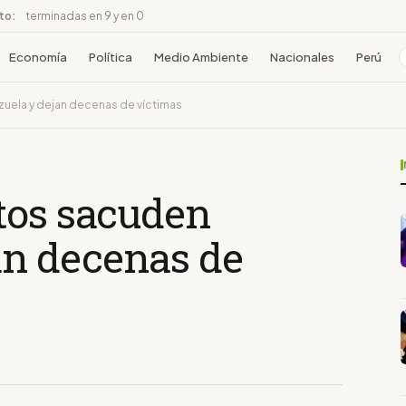
ito:
terminadas en 9 y en 0
Economía
Política
Medio Ambiente
Nacionales
Perú
uela y dejan decenas de víctimas
tos sacuden
an decenas de