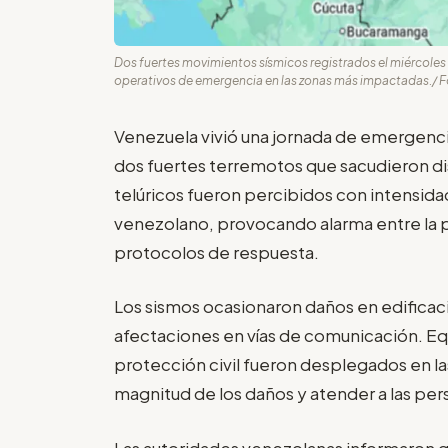
Dos fuertes movimientos sísmicos registrados el miércoles
operativos de emergencia en las zonas más impactadas./ Fo
Venezuela vivió una jornada de emergencia
dos fuertes terremotos que sacudieron di
telúricos fueron percibidos con intensida
venezolano, provocando alarma entre la p
protocolos de respuesta.
Los sismos ocasionaron daños en edificaci
afectaciones en vías de comunicación. E
protección civil fueron desplegados en l
magnitud de los daños y atender a las per
Las autoridades venezolanas informaron q