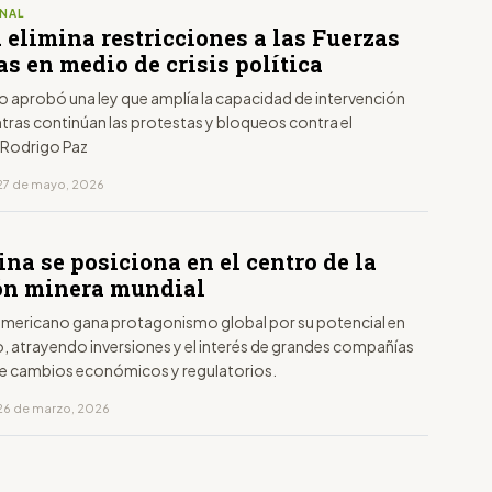
NAL
 elimina restricciones a las Fuerzas
s en medio de crisis política
o aprobó una ley que amplía la capacidad de intervención
ntras continúan las protestas y bloqueos contra el
 Rodrigo Paz
27 de mayo, 2026
na se posiciona en el centro de la
ón minera mundial
damericano gana protagonismo global por su potencial en
io, atrayendo inversiones y el interés de grandes compañías
e cambios económicos y regulatorios.
26 de marzo, 2026