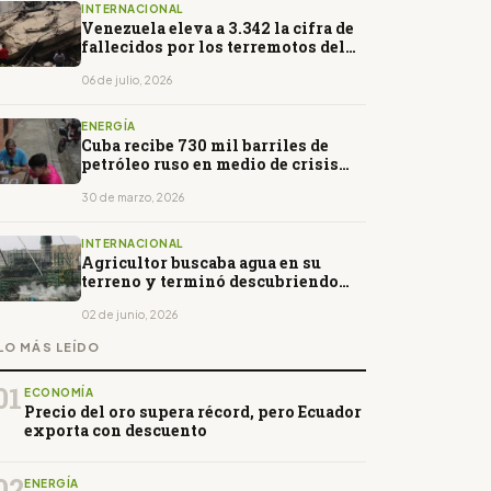
INTERNACIONAL
Venezuela eleva a 3.342 la cifra de
fallecidos por los terremotos del
24 de junio
06 de julio, 2026
ENERGÍA
Cuba recibe 730 mil barriles de
petróleo ruso en medio de crisis
energética
30 de marzo, 2026
INTERNACIONAL
Agricultor buscaba agua en su
terreno y terminó descubriendo
petróleo a 40 metros de
profundidad en Brasil
02 de junio, 2026
LO MÁS LEÍDO
01
ECONOMÍA
Precio del oro supera récord, pero Ecuador
exporta con descuento
02
ENERGÍA