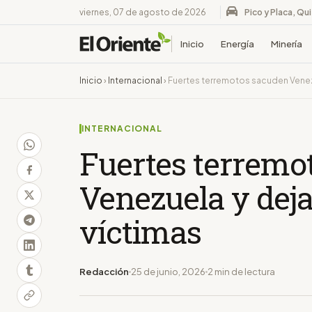
viernes, 07 de agosto de 2026
Pico y Placa, Qu
Inicio
Energía
Minería
Inicio
›
Internacional
›
Fuertes terremotos sacuden Venez
INTERNACIONAL
Fuertes terremo
Venezuela y dej
víctimas
Redacción
25 de junio, 2026
2 min de lectura