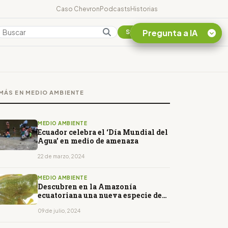
Caso Chevron
Podcasts
Historias
Pregunta a IA
Colombia
Suscribirse
Quiero Información
sobre el Caso
MÁS EN MEDIO AMBIENTE
Chevron Ecuador
Listar destinos
turísticos de la
MEDIO AMBIENTE
Amazonia Ecuatoriana
Ecuador celebra el ‘Día Mundial del
Agua’ en medio de amenaza
¿En que consiste la
tasa minera que rige en
22 de marzo, 2024
Ecuador?
MEDIO AMBIENTE
Descubren en la Amazonía
ecuatoriana una nueva especie de
rana de cristal
09 de julio, 2024