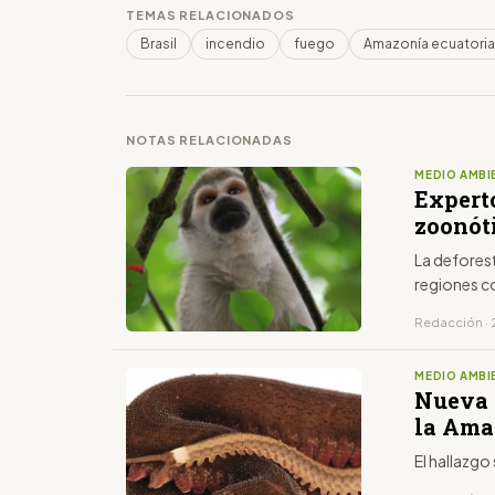
TEMAS RELACIONADOS
Brasil
incendio
fuego
Amazonía ecuatori
NOTAS RELACIONADAS
MEDIO AMBI
Expert
zoonót
La defores
regiones c
Redacción · 2
MEDIO AMBI
Nueva 
la Ama
El hallazgo