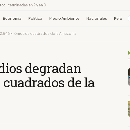
ito:
terminadas en 9 y en 0
Economía
Política
Medio Ambiente
Nacionales
Perú
n 2.846 kilómetros cuadrados de la Amazonía
ndios degradan
 cuadrados de la