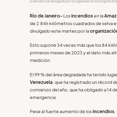
El estudio fue divulgado por la organización ecologista Ima
Río de Janeiro-
Los
incendios
en la
Amazo
de 2.846 kilómetros cuadrados de selva en
divulgado este martes por la
organizació
Esto supone 34 veces más que los 84 kil
primeros meses de 2023 y el dato más al
medición.
El 99 % del área degradada ha tenido lugar
Venezuela
, que ha registrado un récord 
comienzo del año, que ha obligado a 14 de 
emergencia.
Pese al fuerte aumento de los
incendios
,