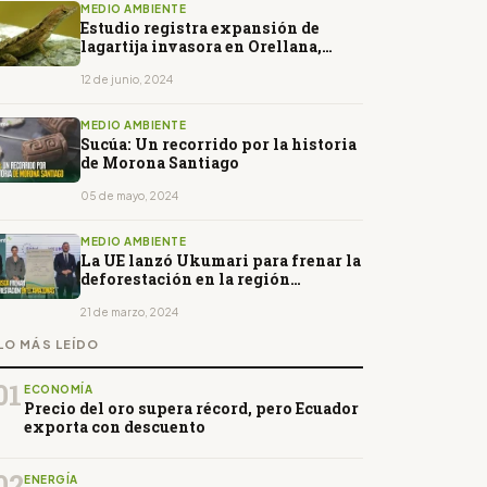
MEDIO AMBIENTE
Estudio registra expansión de
lagartija invasora en Orellana,
Manabí y Esmeraldas
12 de junio, 2024
MEDIO AMBIENTE
Sucúa: Un recorrido por la historia
de Morona Santiago
05 de mayo, 2024
MEDIO AMBIENTE
La UE lanzó Ukumari para frenar la
deforestación en la región
amazónica
21 de marzo, 2024
LO MÁS LEÍDO
01
ECONOMÍA
Precio del oro supera récord, pero Ecuador
exporta con descuento
02
ENERGÍA