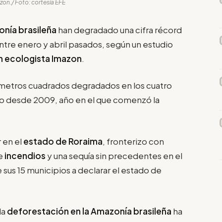
zon./ Foto: cortesía EFE
nía brasileña
han degradado una cifra récord
tre enero y abril pasados, según un estudio
n ecologista Imazon
.
ómetros cuadrados degradados en los cuatro
to desde 2009, año en el que comenzó la
 en el
estado de Roraima
, fronterizo con
de
incendios
y una sequía sin precedentes en el
sus 15 municipios a declarar el estado de
 la
deforestación en la Amazonía brasileña
ha