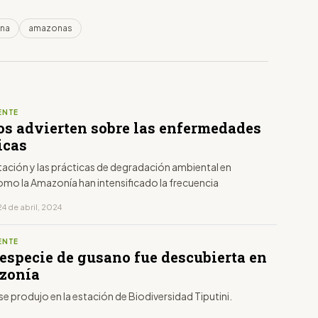
ana
amazonas
ENTE
os advierten sobre las enfermedades
icas
tación y las prácticas de degradación ambiental en
omo la Amazonía han intensificado la frecuencia
4 de abril, 2024
ENTE
especie de gusano fue descubierta en
zonía
 se produjo en la estación de Biodiversidad Tiputini.