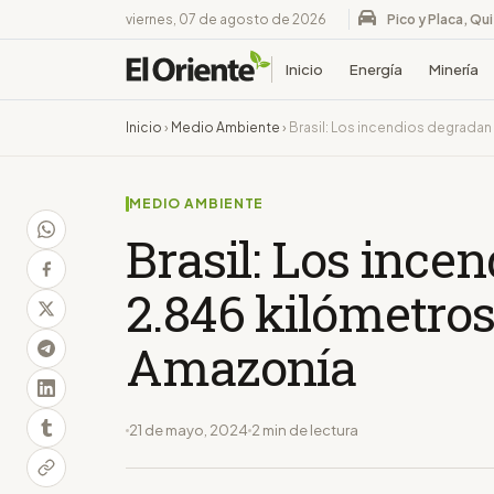
viernes, 07 de agosto de 2026
Pico y Placa, Qu
Inicio
Energía
Minería
Inicio
›
Medio Ambiente
›
Brasil: Los incendios degrada
MEDIO AMBIENTE
Brasil: Los ince
2.846 kilómetros
Amazonía
21 de mayo, 2024
2 min de lectura