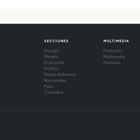
SECCIONES
MULTIMEDIA
Energía
Podcasts
Minería
Multimedia
Economía
Historias
Política
Medio Ambiente
Nacionales
Perú
Colombia